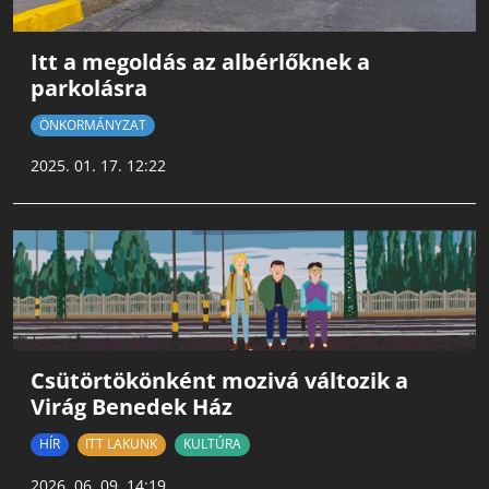
Itt a megoldás az albérlőknek a
parkolásra
ÖNKORMÁNYZAT
2025. 01. 17. 12:22
Csütörtökönként mozivá változik a
Virág Benedek Ház
HÍR
ITT LAKUNK
KULTÚRA
2026. 06. 09. 14:19