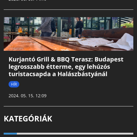
Kurjantó Grill & BBQ Terasz: Budapest
legrosszabb étterme, egy lehúzós
turistacsapda a Halászbástyánál
HÍR
2024. 05. 15. 12:09
KATEGÓRIÁK