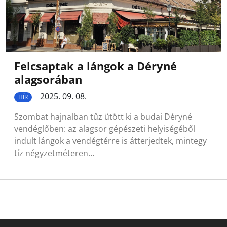
Felcsaptak a lángok a Déryné
alagsorában
2025. 09. 08.
HÍR
Szombat hajnalban tűz ütött ki a budai Déryné
vendéglőben: az alagsor gépészeti helyiségéből
indult lángok a vendégtérre is átterjedtek, mintegy
tíz négyzetméteren…