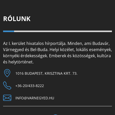
RÓLUNK
Az I. kerület hivatalos hírportálja. Minden, ami Budavár,
Várnegyed és Bel-Buda. Helyi közélet, lokális események,
környéki érdekességek. Emberek és közösségek, kultúra
és helytörténet.
1016 BUDAPEST, KRISZTINA KRT. 73.
+36-20/433-8222
INFO@VARNEGYED.HU