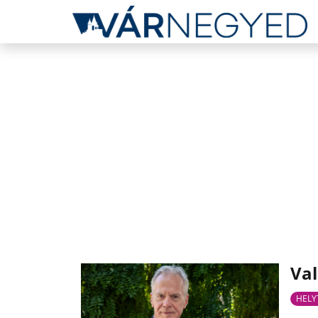
Val
HELY