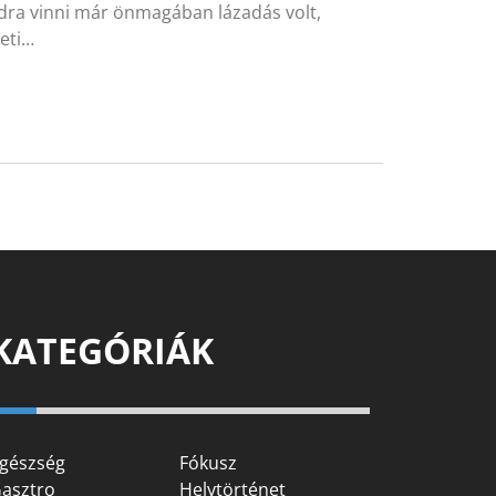
dra vinni már önmagában lázadás volt,
zeti…
KATEGÓRIÁK
gészség
Fókusz
asztro
Helytörténet