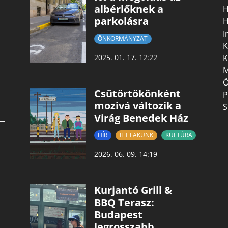
albérlőknek a
H
parkolásra
H
I
ÖNKORMÁNYZAT
K
K
2025. 01. 17. 12:22
M
Ö
Csütörtökönként
P
mozivá változik a
S
Virág Benedek Ház
HÍR
ITT LAKUNK
KULTÚRA
2026. 06. 09. 14:19
Kurjantó Grill &
BBQ Terasz:
Budapest
legrosszabb