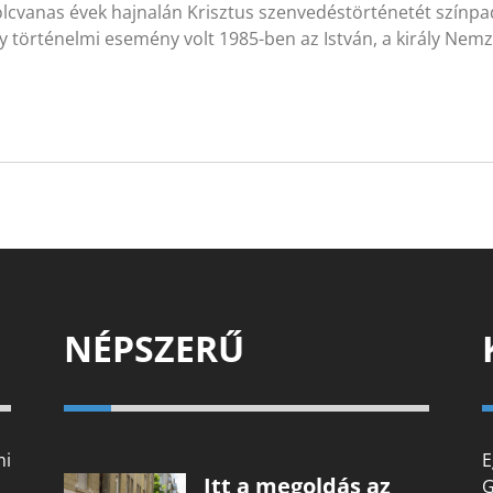
olcvanas évek hajnalán Krisztus szenvedéstörténetét színpa
 történelmi esemény volt 1985-ben az István, a király Nem
NÉPSZERŰ
mi
E
Itt a megoldás az
G