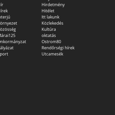
ír
Hirdetmény
írek
Hitélet
nterjú
Itt lakunk
örnyezet
Közlekedés
özösség
Kultúra
árai125
oktatás
nkormányzat
Ostrom80
ályázat
Rendőrségi hírek
port
Utcamesék