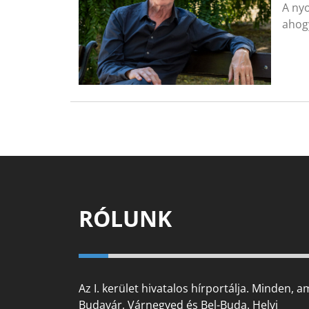
A ny
ahogy
RÓLUNK
Az I. kerület hivatalos hírportálja. Minden, a
Budavár, Várnegyed és Bel-Buda. Helyi