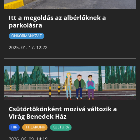
Itt a megoldás az albérlőknek a
parkolásra
ÖNKORMÁNYZAT
2025. 01. 17. 12:22
Csütörtökönként mozivá változik a
Virág Benedek Ház
HÍR
ITT LAKUNK
KULTÚRA
2026. 06. 09. 14:19