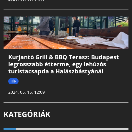
Kurjantó Grill & BBQ Terasz: Budapest
legrosszabb étterme, egy lehúzós
turistacsapda a Halászbástyánál
HÍR
2024. 05. 15. 12:09
KATEGÓRIÁK