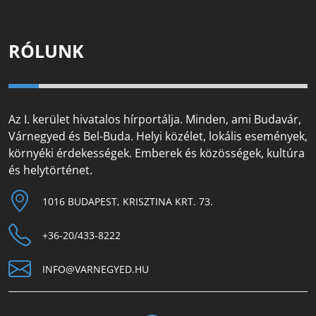
RÓLUNK
Az I. kerület hivatalos hírportálja. Minden, ami Budavár,
Várnegyed és Bel-Buda. Helyi közélet, lokális események,
környéki érdekességek. Emberek és közösségek, kultúra
és helytörténet.
1016 BUDAPEST, KRISZTINA KRT. 73.
+36-20/433-8222
INFO@VARNEGYED.HU