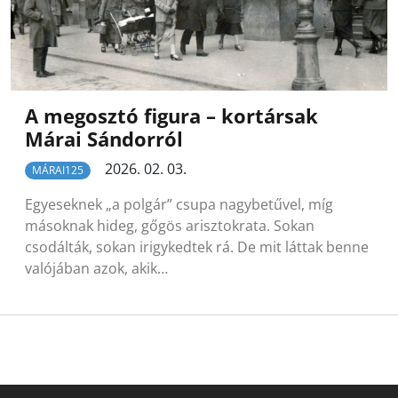
A megosztó figura – kortársak
Márai Sándorról
2026. 02. 03.
MÁRAI125
Egyeseknek „a polgár” csupa nagybetűvel, míg
másoknak hideg, gőgös arisztokrata. Sokan
csodálták, sokan irigykedtek rá. De mit láttak benne
valójában azok, akik…