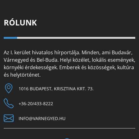
RÓLUNK
Az I. kerület hivatalos hírportálja. Minden, ami Budavár,
Várnegyed és Bel-Buda. Helyi közélet, lokális események,
környéki érdekességek. Emberek és közösségek, kultúra
és helytörténet.
1016 BUDAPEST, KRISZTINA KRT. 73.
+36-20/433-8222
INFO@VARNEGYED.HU