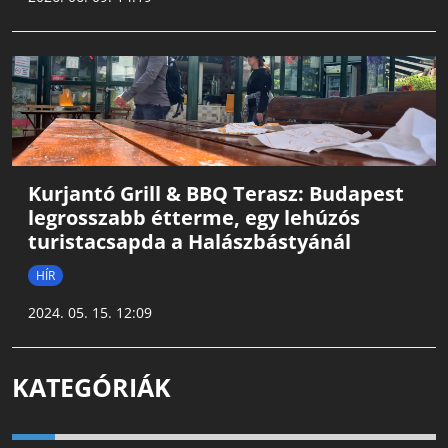
Kurjantó Grill & BBQ Terasz: Budapest
legrosszabb étterme, egy lehúzós
turistacsapda a Halászbástyánál
HÍR
2024. 05. 15. 12:09
KATEGÓRIÁK