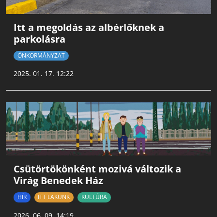
Itt a megoldás az albérlőknek a
parkolásra
ÖNKORMÁNYZAT
2025. 01. 17. 12:22
Csütörtökönként mozivá változik a
Virág Benedek Ház
HÍR
ITT LAKUNK
KULTÚRA
2026. 06. 09. 14:19