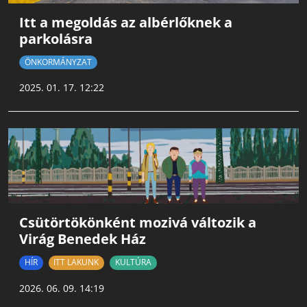
Itt a megoldás az albérlőknek a
parkolásra
ÖNKORMÁNYZAT
2025. 01. 17. 12:22
Csütörtökönként mozivá változik a
Virág Benedek Ház
HÍR
ITT LAKUNK
KULTÚRA
2026. 06. 09. 14:19