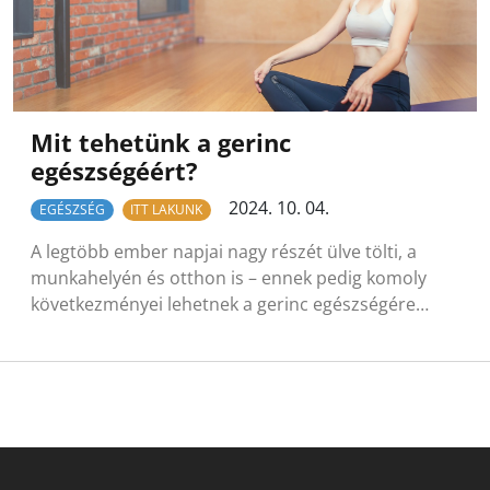
Mit tehetünk a gerinc
egészségéért?
2024. 10. 04.
EGÉSZSÉG
ITT LAKUNK
A legtöbb ember napjai nagy részét ülve tölti, a
munkahelyén és otthon is – ennek pedig komoly
következményei lehetnek a gerinc egészségére…