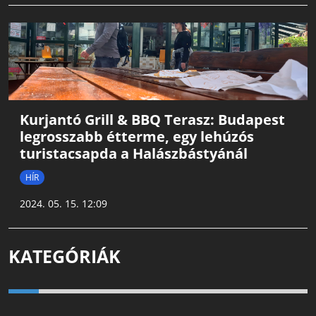
Kurjantó Grill & BBQ Terasz: Budapest
legrosszabb étterme, egy lehúzós
turistacsapda a Halászbástyánál
HÍR
2024. 05. 15. 12:09
KATEGÓRIÁK