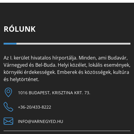
RÓLUNK
Az I. kerület hivatalos hírportálja. Minden, ami Budavár,
Várnegyed és Bel-Buda. Helyi közélet, lokális események,
környéki érdekességek. Emberek és közösségek, kultúra
és helytörténet.
1016 BUDAPEST, KRISZTINA KRT. 73.
+36-20/433-8222
INFO@VARNEGYED.HU