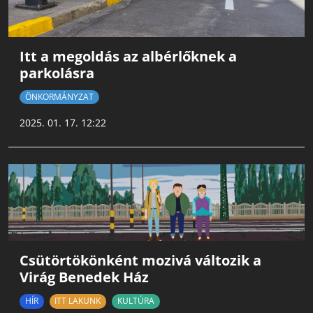
Itt a megoldás az albérlőknek a
parkolásra
ÖNKORMÁNYZAT
2025. 01. 17. 12:22
Csütörtökönként mozivá változik a
Virág Benedek Ház
HÍR
ITT LAKUNK
KULTÚRA