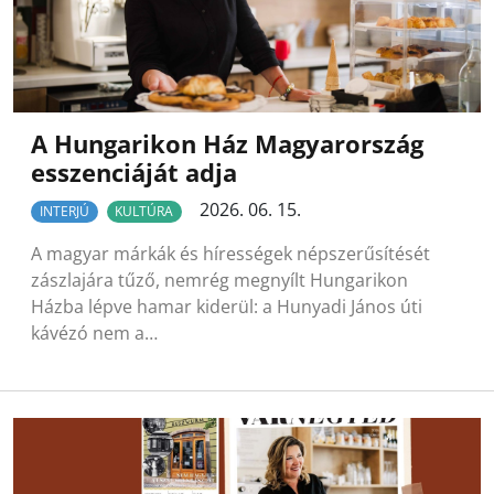
A Hungarikon Ház Magyarország
esszenciáját adja
2026. 06. 15.
INTERJÚ
KULTÚRA
A magyar márkák és hírességek népszerűsítését
zászlajára tűző, nemrég megnyílt Hungarikon
Házba lépve hamar kiderül: a Hunyadi János úti
kávézó nem a…