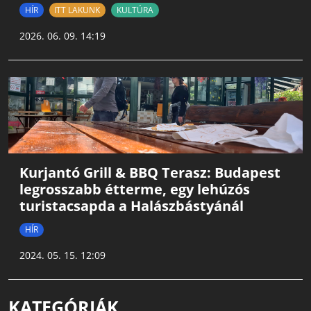
HÍR
ITT LAKUNK
KULTÚRA
2026. 06. 09. 14:19
Kurjantó Grill & BBQ Terasz: Budapest
legrosszabb étterme, egy lehúzós
turistacsapda a Halászbástyánál
HÍR
2024. 05. 15. 12:09
KATEGÓRIÁK