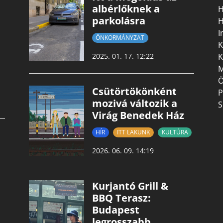
albérlőknek a
H
parkolásra
H
I
ÖNKORMÁNYZAT
K
K
2025. 01. 17. 12:22
M
Ö
Csütörtökönként
P
mozivá változik a
S
Virág Benedek Ház
HÍR
ITT LAKUNK
KULTÚRA
2026. 06. 09. 14:19
Kurjantó Grill &
BBQ Terasz:
Budapest
legrosszabb