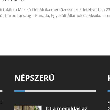
rtökön a Mexikó-Dél-Afrika mérkőzéssel kezdetét vette a 23
zör három ország – Kanada, Egyesült Államok és Mexikó – r
NÉPSZERŰ
mi
E
Itt a megoldás az
G