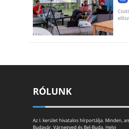
HÍR
Csütö
elős
RÓLUNK
Az I. kerület hivatalos hírportálja. Minden, a
Budavár, Várnegyed és Bel-Buda. Helyi