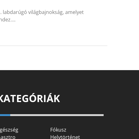
. labdarúgó világbajnokság, amelyet
endez….
KATEGÓRIÁK
gészség
Fókusz
asztro
Helytörténet