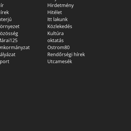
ír
Hirdetmény
írek
Hitélet
nterjú
Itt lakunk
örnyezet
Közlekedés
özösség
Kultúra
árai125
oktatás
nkormányzat
Ostrom80
ályázat
Rendőrségi hírek
port
Utcamesék