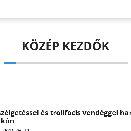
KÖZÉP KEZDŐK
zélgetéssel és trollfocis vendéggel h
akón
2026. 06. 12.