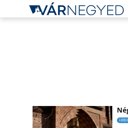
Nég
HÍRE