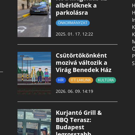
albérlőknek a
H
parkolásra
H
I
ÖNKORMÁNYZAT
K
K
2025. 01. 17. 12:22
M
Ö
Csütörtökönként
P
mozivá változik a
S
Virág Benedek Ház
HÍR
ITT LAKUNK
KULTÚRA
2026. 06. 09. 14:19
Kurjantó Grill &
BBQ Terasz:
Budapest
legrosszabb