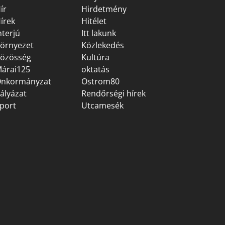
ír
Hirdetmény
írek
Hitélet
nterjú
Itt lakunk
örnyezet
Közlekedés
özösség
Kultúra
árai125
oktatás
nkormányzat
Ostrom80
ályázat
Rendőrségi hírek
port
Utcamesék