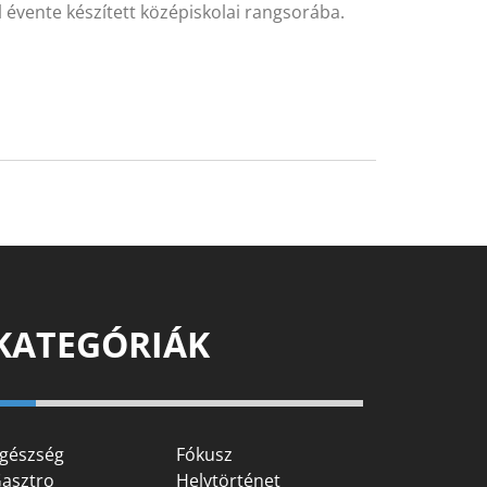
al évente készített középiskolai rangsorába.
KATEGÓRIÁK
gészség
Fókusz
asztro
Helytörténet