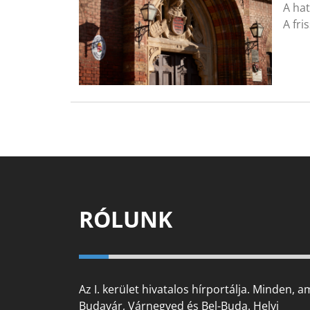
A hat
A fri
RÓLUNK
Az I. kerület hivatalos hírportálja. Minden, a
Budavár, Várnegyed és Bel-Buda. Helyi