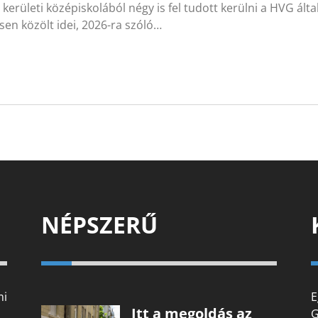
 kerületi középiskolából négy is fel tudott kerülni a HVG ált
ssen közölt idei, 2026-ra szóló…
NÉPSZERŰ
mi
E
Itt a megoldás az
G