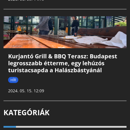
Kurjantó Grill & BBQ Terasz: Budapest
legrosszabb étterme, egy lehúzós
turistacsapda a Halászbástyánál
HÍR
2024. 05. 15. 12:09
KATEGÓRIÁK