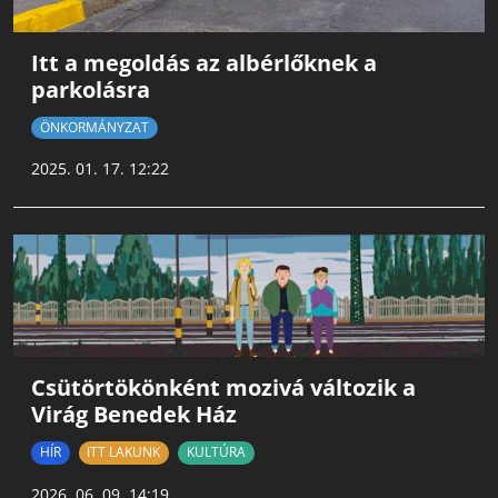
Itt a megoldás az albérlőknek a
parkolásra
ÖNKORMÁNYZAT
2025. 01. 17. 12:22
Csütörtökönként mozivá változik a
Virág Benedek Ház
HÍR
ITT LAKUNK
KULTÚRA
2026. 06. 09. 14:19