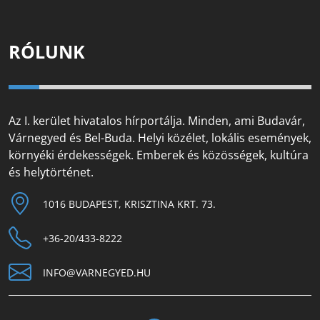
RÓLUNK
Az I. kerület hivatalos hírportálja. Minden, ami Budavár,
Várnegyed és Bel-Buda. Helyi közélet, lokális események,
környéki érdekességek. Emberek és közösségek, kultúra
és helytörténet.
1016 BUDAPEST, KRISZTINA KRT. 73.
+36-20/433-8222
INFO@VARNEGYED.HU