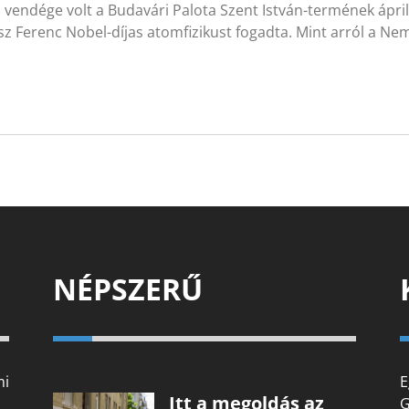
 vendége volt a Budavári Palota Szent István-termének ápri
z Ferenc Nobel-díjas atomfizikust fogadta. Mint arról a Ne
NÉPSZERŰ
mi
E
Itt a megoldás az
G