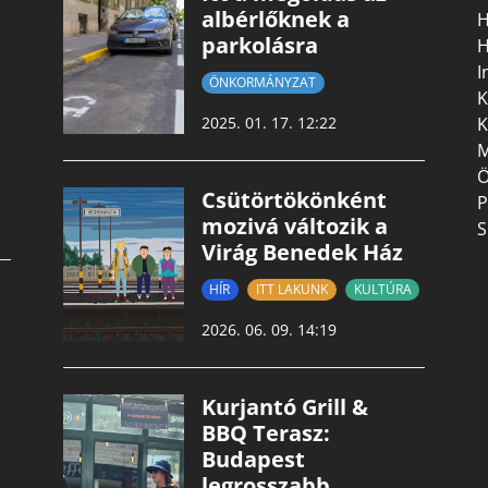
albérlőknek a
H
parkolásra
H
I
ÖNKORMÁNYZAT
K
K
2025. 01. 17. 12:22
M
Ö
Csütörtökönként
P
mozivá változik a
S
Virág Benedek Ház
HÍR
ITT LAKUNK
KULTÚRA
2026. 06. 09. 14:19
Kurjantó Grill &
BBQ Terasz:
Budapest
legrosszabb