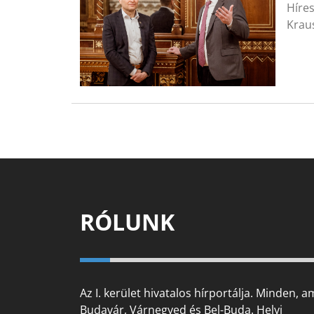
Híres
Kraus
RÓLUNK
Az I. kerület hivatalos hírportálja. Minden, a
Budavár, Várnegyed és Bel-Buda. Helyi