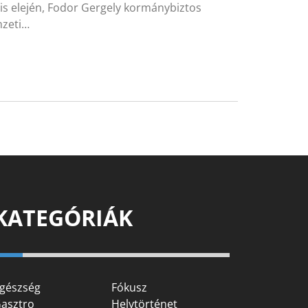
lis elején, Fodor Gergely kormánybiztos
mzeti…
KATEGÓRIÁK
gészség
Fókusz
asztro
Helytörténet