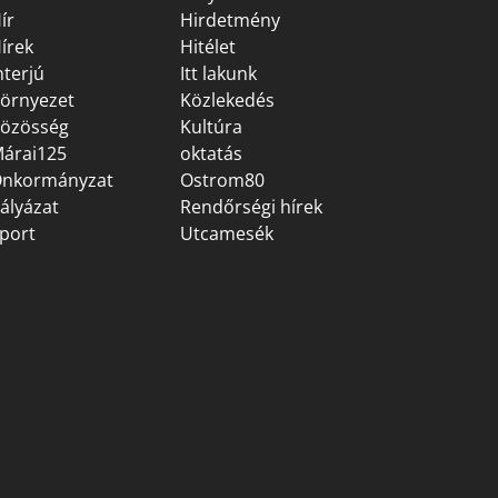
ír
Hirdetmény
írek
Hitélet
nterjú
Itt lakunk
örnyezet
Közlekedés
özösség
Kultúra
árai125
oktatás
nkormányzat
Ostrom80
ályázat
Rendőrségi hírek
port
Utcamesék