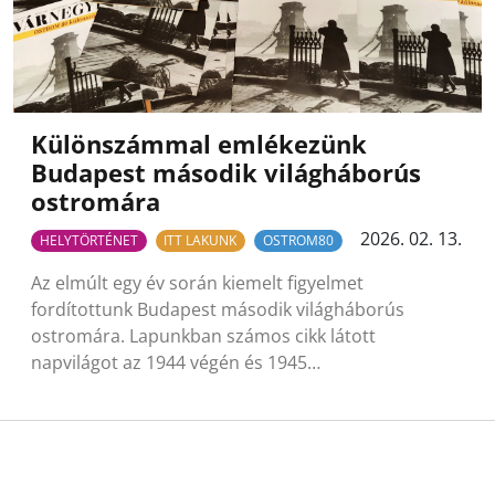
Különszámmal emlékezünk
Budapest második világháborús
ostromára
2026. 02. 13.
HELYTÖRTÉNET
ITT LAKUNK
OSTROM80
Az elmúlt egy év során kiemelt figyelmet
fordítottunk Budapest második világháborús
ostromára. Lapunkban számos cikk látott
napvilágot az 1944 végén és 1945…