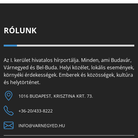
RÓLUNK
Az I. kerület hivatalos hírportálja. Minden, ami Budavár,
Várnegyed és Bel-Buda. Helyi közélet, lokális események,
környéki érdekességek. Emberek és közösségek, kultúra
és helytörténet.
1016 BUDAPEST, KRISZTINA KRT. 73.
+36-20/433-8222
INFO@VARNEGYED.HU