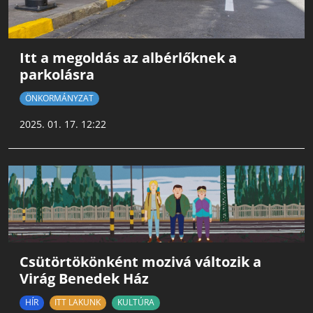
Itt a megoldás az albérlőknek a
parkolásra
ÖNKORMÁNYZAT
2025. 01. 17. 12:22
Csütörtökönként mozivá változik a
Virág Benedek Ház
HÍR
ITT LAKUNK
KULTÚRA