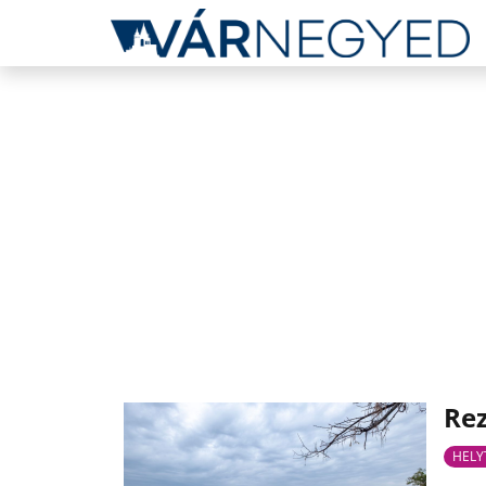
Re
HELY