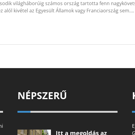
sodik világháborúig számos ország tartotta fenn nagykövet
ez alól kivétel az Egyesült Államok vagy Franciaország sem….
NÉPSZERŰ
mi
E
Itt a megoldás az
G