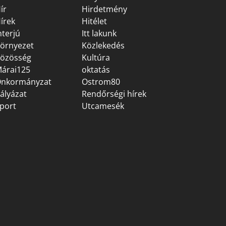
ír
Hirdetmény
írek
Hitélet
nterjú
Itt lakunk
örnyezet
Közlekedés
özösség
Kultúra
árai125
oktatás
nkormányzat
Ostrom80
ályázat
Rendőrségi hírek
port
Utcamesék