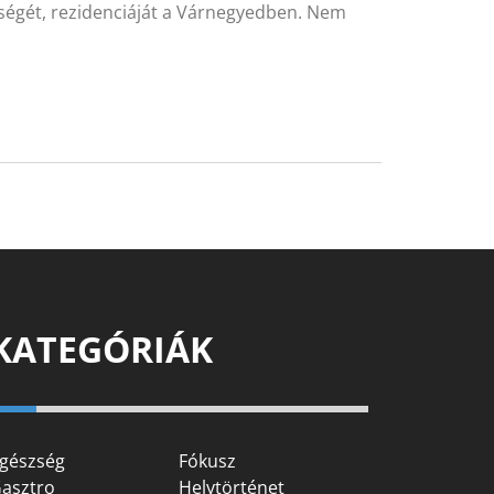
ségét, rezidenciáját a Várnegyedben. Nem
KATEGÓRIÁK
gészség
Fókusz
asztro
Helytörténet