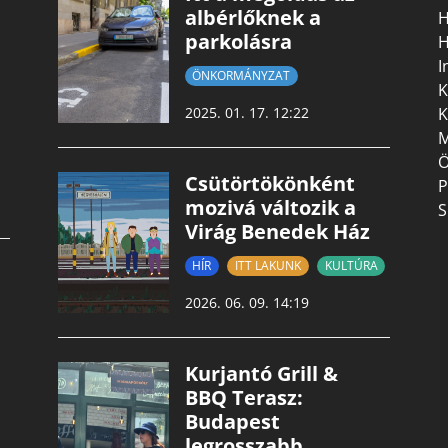
albérlőknek a
H
parkolásra
H
I
ÖNKORMÁNYZAT
K
K
2025. 01. 17. 12:22
M
Ö
Csütörtökönként
P
mozivá változik a
S
Virág Benedek Ház
HÍR
ITT LAKUNK
KULTÚRA
2026. 06. 09. 14:19
Kurjantó Grill &
BBQ Terasz:
Budapest
legrosszabb