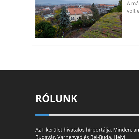
A má
volt 
RÓLUNK
Az I. kerület hivatalos hírportálja. Minden, a
Budavár, Várnegyed és Bel-Buda. Helyi