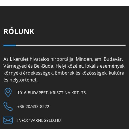
RÓLUNK
Az I. kerület hivatalos hírportálja. Minden, ami Budavár,
Várnegyed és Bel-Buda. Helyi közélet, lokális események,
környéki érdekességek. Emberek és közösségek, kultúra
és helytörténet.
1016 BUDAPEST, KRISZTINA KRT. 73.
+36-20/433-8222
INFO@VARNEGYED.HU