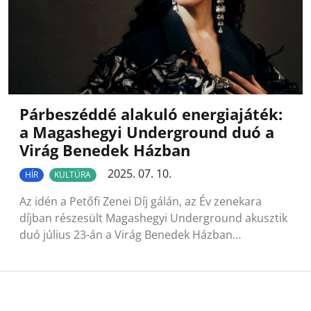
Párbeszéddé alakuló energiajáték:
a Magashegyi Underground duó a
Virág Benedek Házban
2025. 07. 10.
HÍR
KULTÚRA
Az idén a Petőfi Zenei Díj gálán, az Év zenekara
díjban részesült Magashegyi Underground akusztik
duó július 23-án a Virág Benedek Házban…