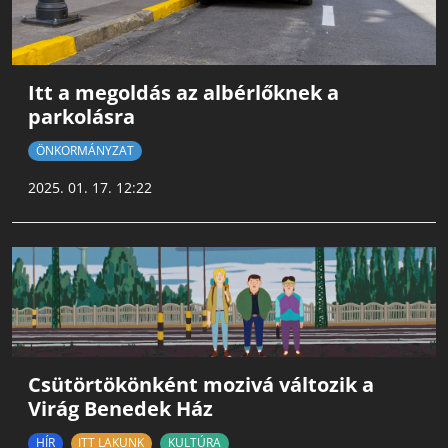
Itt a megoldás az albérlőknek a
parkolásra
ÖNKORMÁNYZAT
2025. 01. 17. 12:22
Csütörtökönként mozivá változik a
Virág Benedek Ház
HÍR
ITT LAKUNK
KULTÚRA