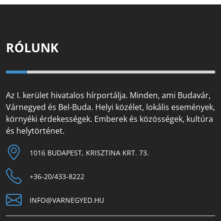
RÓLUNK
Az I. kerület hivatalos hírportálja. Minden, ami Budavár,
Várnegyed és Bel-Buda. Helyi közélet, lokális események,
környéki érdekességek. Emberek és közösségek, kultúra
és helytörténet.
1016 BUDAPEST, KRISZTINA KRT. 73.
+36-20/433-8222
INFO@VARNEGYED.HU