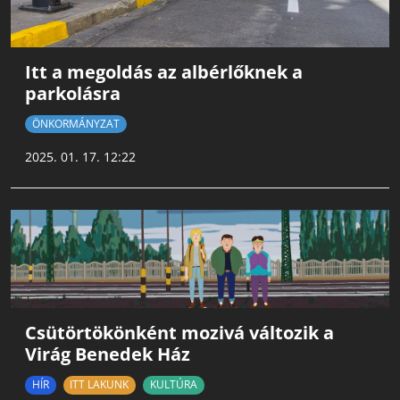
Itt a megoldás az albérlőknek a
parkolásra
ÖNKORMÁNYZAT
2025. 01. 17. 12:22
Csütörtökönként mozivá változik a
Virág Benedek Ház
HÍR
ITT LAKUNK
KULTÚRA