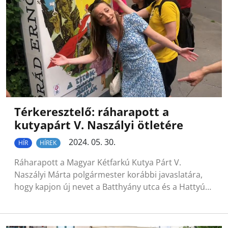
Térkeresztelő: ráharapott a
kutyapárt V. Naszályi ötletére
2024. 05. 30.
HÍR
HÍREK
Ráharapott a Magyar Kétfarkú Kutya Párt V.
Naszályi Márta polgármester korábbi javaslatára,
hogy kapjon új nevet a Batthyány utca és a Hattyú…