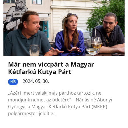
Már nem viccpárt a Magyar
Kétfarkú Kutya Párt
2024. 05. 30.
HÍR
„Azért, mert valaki más párthoz tartozik, ne
mondjunk nemet az ötletére” – Nánásiné Abonyi
Gyöngyi, a Magyar Kétfarkú Kutya Párt (MKKP)
polgármester-jelöltje…