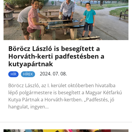
Böröcz László is besegített a
Horváth-kerti padfestésben a
kutyapártnak
2024. 07. 08.
HÍR
HÍREK
Böröcz László, az I. kerület októberben hivatalba
lépő polgármestere is besegített a Magyar Kétfarkú
Kutya Pártnak a Horváth-kertben. „Padfestés, jó
hangulat, ingyen…