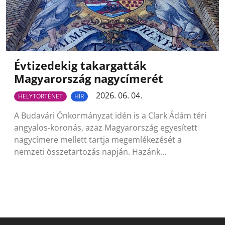
Évtizedekig takargatták
Magyarország nagycímerét
2026. 06. 04.
HELYTÖRTÉNET
HÍR
A Budavári Önkormányzat idén is a Clark Ádám téri
angyalos-koronás, azaz Magyarország egyesített
nagycímere mellett tartja megemlékezését a
nemzeti összetartozás napján. Hazánk…