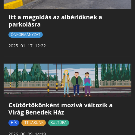
Itt a megoldás az albérlőknek a
parkolásra
ÖNKORMÁNYZAT
2025. 01. 17. 12:22
Csütörtökönként mozivá változik a
Virág Benedek Ház
HÍR
ITT LAKUNK
KULTÚRA
2026. 06. 09. 14:19