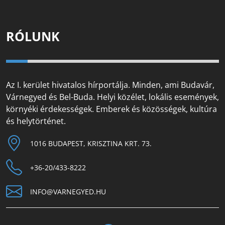
RÓLUNK
Az I. kerület hivatalos hírportálja. Minden, ami Budavár,
Várnegyed és Bel-Buda. Helyi közélet, lokális események,
környéki érdekességek. Emberek és közösségek, kultúra
és helytörténet.
1016 BUDAPEST, KRISZTINA KRT. 73.
+36-20/433-8222
INFO@VARNEGYED.HU