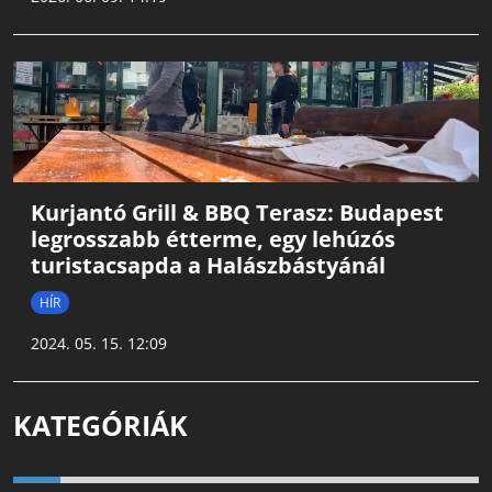
Kurjantó Grill & BBQ Terasz: Budapest
legrosszabb étterme, egy lehúzós
turistacsapda a Halászbástyánál
HÍR
2024. 05. 15. 12:09
KATEGÓRIÁK