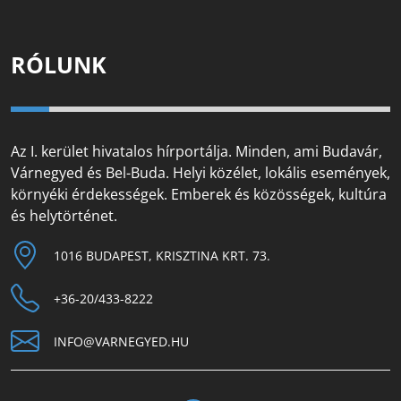
RÓLUNK
Az I. kerület hivatalos hírportálja. Minden, ami Budavár,
Várnegyed és Bel-Buda. Helyi közélet, lokális események,
környéki érdekességek. Emberek és közösségek, kultúra
és helytörténet.
1016 BUDAPEST, KRISZTINA KRT. 73.
+36-20/433-8222
INFO@VARNEGYED.HU