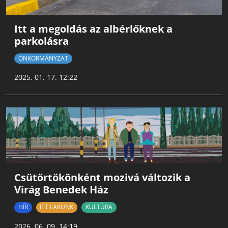
Itt a megoldás az albérlőknek a
parkolásra
ÖNKORMÁNYZAT
2025. 01. 17. 12:22
Csütörtökönként mozivá változik a
Virág Benedek Ház
HÍR
ITT LAKUNK
KULTÚRA
2026. 06. 09. 14:19