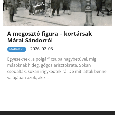
A megosztó figura – kortársak
Márai Sándorról
2026. 02. 03.
MÁRAI125
Egyeseknek „a polgár” csupa nagybetűvel, míg
másoknak hideg, gőgös arisztokrata. Sokan
csodálták, sokan irigykedtek rá. De mit láttak benne
valójában azok, akik…