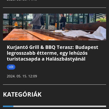
Kurjantó Grill & BBQ Terasz: Budapest
legrosszabb étterme, egy lehúzós
turistacsapda a Halászbástyánál
HÍR
2024. 05. 15. 12:09
KATEGÓRIÁK