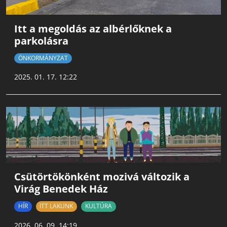
Itt a megoldás az albérlőknek a
parkolásra
ÖNKORMÁNYZAT
2025. 01. 17. 12:22
Csütörtökönként mozivá változik a
Virág Benedek Ház
HÍR
ITT LAKUNK
KULTÚRA
2026. 06. 09. 14:19