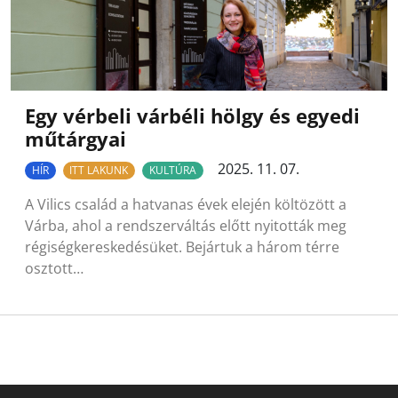
Egy vérbeli várbéli hölgy és egyedi
műtárgyai
2025. 11. 07.
HÍR
ITT LAKUNK
KULTÚRA
A Vilics család a hatvanas évek elején költözött a
Várba, ahol a rendszerváltás előtt nyitották meg
régiségkereskedésüket. Bejártuk a három térre
osztott…