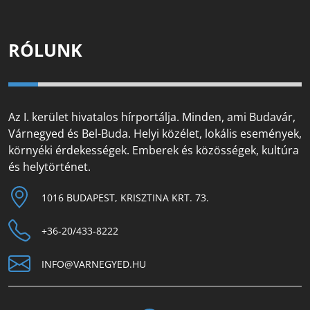
RÓLUNK
Az I. kerület hivatalos hírportálja. Minden, ami Budavár,
Várnegyed és Bel-Buda. Helyi közélet, lokális események,
környéki érdekességek. Emberek és közösségek, kultúra
és helytörténet.
1016 BUDAPEST, KRISZTINA KRT. 73.
+36-20/433-8222
INFO@VARNEGYED.HU