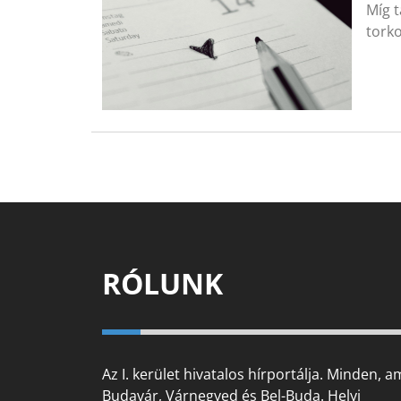
Míg 
torko
RÓLUNK
Az I. kerület hivatalos hírportálja. Minden, a
Budavár, Várnegyed és Bel-Buda. Helyi