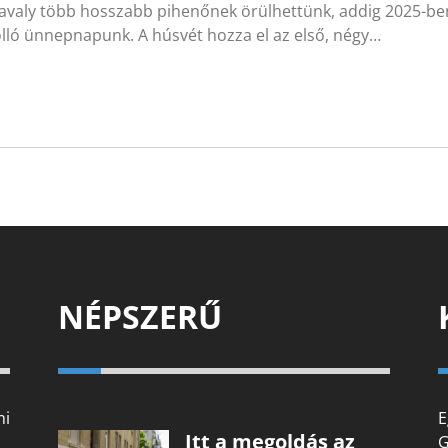
tavaly több hosszabb pihenőnek örülhettünk, addig 2025-b
lló ünnepnapunk. A húsvét hozza el az első, négy…
NÉPSZERŰ
mi
E
Itt a megoldás az
G