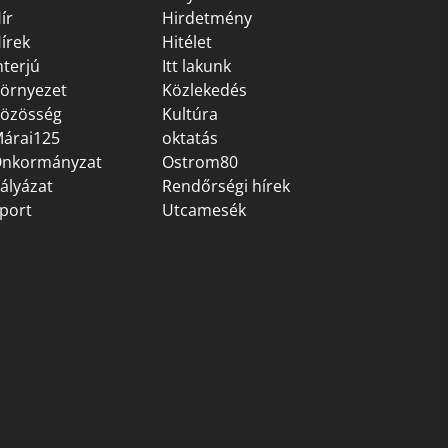
ír
Hirdetmény
írek
Hitélet
nterjú
Itt lakunk
örnyezet
Közlekedés
özösség
Kultúra
árai125
oktatás
nkormányzat
Ostrom80
ályázat
Rendőrségi hírek
port
Utcamesék