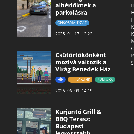
albérlőknek a
H
parkolásra
H
I
ÖNKORMÁNYZAT
K
K
2025. 01. 17. 12:22
M
Ö
Csütörtökönként
P
mozivá változik a
S
Virág Benedek Ház
HÍR
ITT LAKUNK
KULTÚRA
2026. 06. 09. 14:19
Kurjantó Grill &
BBQ Terasz:
Budapest
legrosszabb