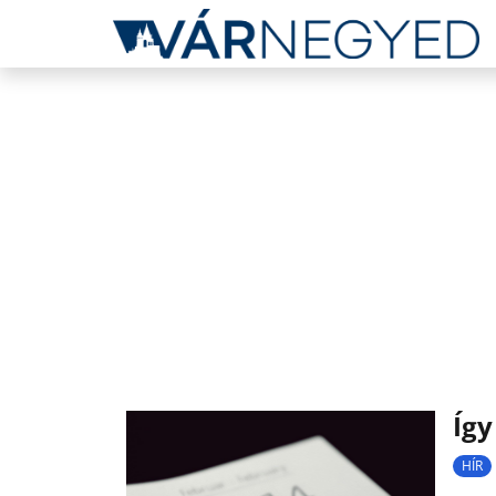
Így
HÍR