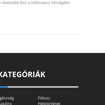
en kevesebb lesz a többnapos hétvégébe
KATEGÓRIÁK
gészség
Fókusz
asztro
Helytörténet