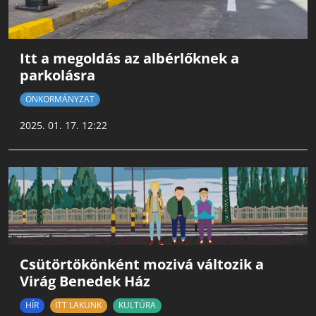
Itt a megoldás az albérlőknek a
parkolásra
ÖNKORMÁNYZAT
2025. 01. 17. 12:22
Csütörtökönként mozivá változik a
Virág Benedek Ház
HÍR
ITT LAKUNK
KULTÚRA