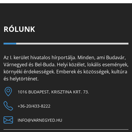
RÓLUNK
Az I. kerület hivatalos hírportálja. Minden, ami Budavár,
Várnegyed és Bel-Buda. Helyi közélet, lokális események,
környéki érdekességek. Emberek és közösségek, kultúra
és helytörténet.
1016 BUDAPEST, KRISZTINA KRT. 73.
+36-20/433-8222
INFO@VARNEGYED.HU