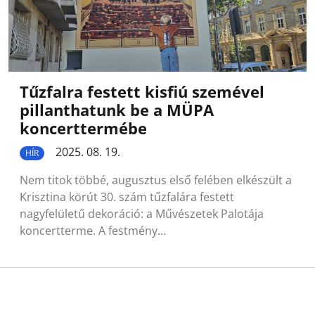
Tűzfalra festett kisfiú szemével
pillanthatunk be a MÜPA
koncerttermébe
2025. 08. 19.
HÍR
Nem titok többé, augusztus első felében elkészült a
Krisztina körút 30. szám tűzfalára festett
nagyfelületű dekoráció: a Művészetek Palotája
koncertterme. A festmény…