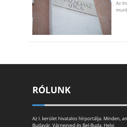
Az In
munk
RÓLUNK
Az I. kerület hivatalos hírportálja. Minden, a
Budavár, Várnegyed és Bel-Buda. Helyi