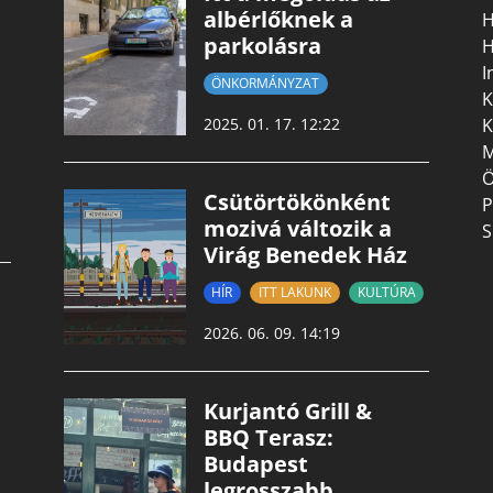
albérlőknek a
H
parkolásra
H
I
ÖNKORMÁNYZAT
K
K
2025. 01. 17. 12:22
M
Ö
Csütörtökönként
P
mozivá változik a
S
Virág Benedek Ház
HÍR
ITT LAKUNK
KULTÚRA
2026. 06. 09. 14:19
Kurjantó Grill &
BBQ Terasz:
Budapest
legrosszabb