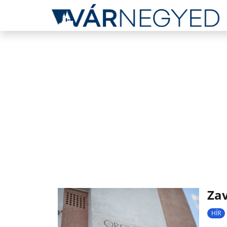
Zav
HÍR