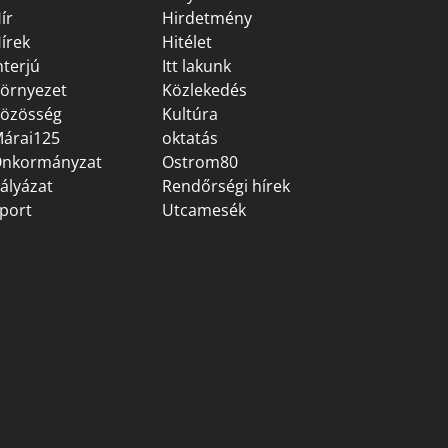
ír
Hirdetmény
írek
Hitélet
nterjú
Itt lakunk
örnyezet
Közlekedés
özösség
Kultúra
árai125
oktatás
nkormányzat
Ostrom80
ályázat
Rendőrségi hírek
port
Utcamesék