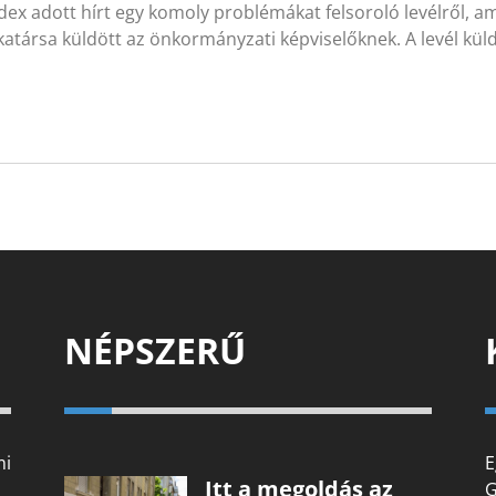
dex adott hírt egy komoly problémákat felsoroló levélről, am
atársa küldött az önkormányzati képviselőknek. A levél kül
NÉPSZERŰ
mi
E
Itt a megoldás az
G