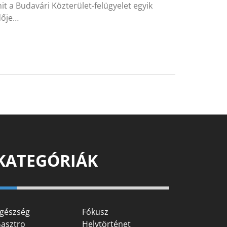
it a Budavári Közterület-felügyelet egyik
dője…
KATEGÓRIÁK
gészség
Fókusz
asztro
Helytörténet