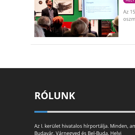
HELY
Az 15
oszm
RÓLUNK
Az I. kerület hivatalos hírportálja. Minden, a
Budavár, Várnegyed és Bel-Buda. Helyi