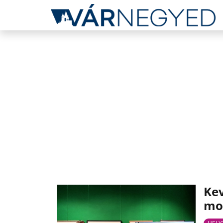
Kev
mo