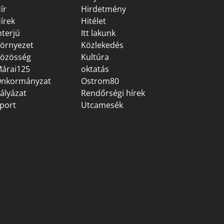
ír
Hirdetmény
írek
Hitélet
nterjú
Itt lakunk
örnyezet
Közlekedés
özösség
Kultúra
árai125
oktatás
nkormányzat
Ostrom80
ályázat
Rendőrségi hírek
port
Utcamesék