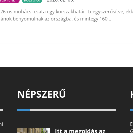
TÖRTÉNET
KULTÚRA
26-os mohácsi csata egy korszakhatár. Leegyszerűsítve, ekk
ánok benyomulnak az országba, és mintegy 160…
NÉPSZERŰ
mi
E
Itt a megoldás az
G