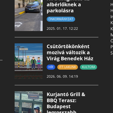
albérlőknek a
H
parkolásra
H
I
ÖNKORMÁNYZAT
K
K
2025. 01. 17. 12:22
M
Ö
Csütörtökönként
P
mozivá változik a
S
Virág Benedek Ház
HÍR
ITT LAKUNK
KULTÚRA
2026. 06. 09. 14:19
Kurjantó Grill &
BBQ Terasz:
Budapest
legrosszabb