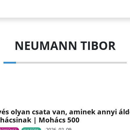
NEUMANN TIBOR
és olyan csata van, aminek annyi ál
hácsinak | Mohács 500
2026. 02. 09.