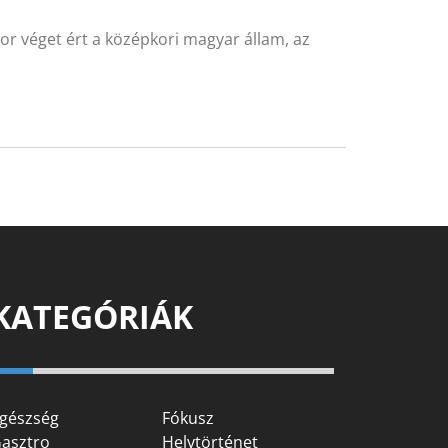
or véget ért a középkori magyar állam, az
KATEGÓRIÁK
gészség
Fókusz
asztro
Helytörténet