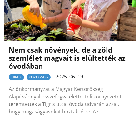
Nem csak növények, de a zöld
szemlélet magvait is elültették az
óvodában
2025. 06. 19.
HÍREK
KÖZÖSSÉG
Az önkormányzat a Magyar Kertörökség
Alapítvánnyal összefogva élettel teli környezetet
teremtettek a Tigris utcai óvoda udvarán azzal,
hogy magaságyásokat hoztak létre. Az…