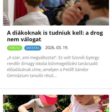
A diákoknak is tudniuk kell: a drog
nem válogat
2026. 03. 19.
FÓKUSZ
OKTATÁS
„A szer, ami megváltoztat”. Ez volt Szondi György
rendőr őrnagy iskolai bűnmegelőzési tanácsadó
előadásának címe, amelyen a Petőfi Sándor
Gimnázium tanulói részt…