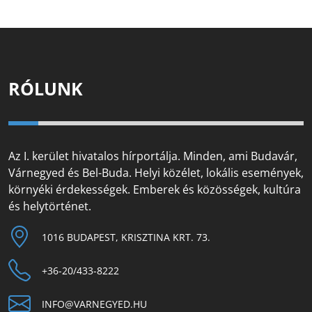
RÓLUNK
Az I. kerület hivatalos hírportálja. Minden, ami Budavár,
Várnegyed és Bel-Buda. Helyi közélet, lokális események,
környéki érdekességek. Emberek és közösségek, kultúra
és helytörténet.
1016 BUDAPEST, KRISZTINA KRT. 73.
+36-20/433-8222
INFO@VARNEGYED.HU