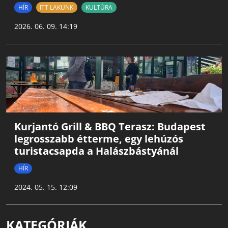
HÍR
ITT LAKUNK
KULTÚRA
2026. 06. 09. 14:19
Kurjantó Grill & BBQ Terasz: Budapest
legrosszabb étterme, egy lehúzós
turistacsapda a Halászbástyánál
HÍR
2024. 05. 15. 12:09
KATEGÓRIÁK