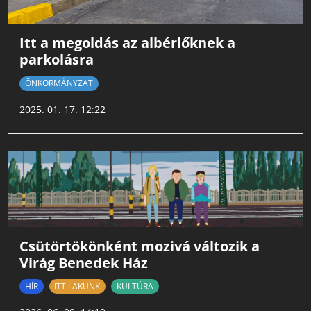
Itt a megoldás az albérlőknek a
parkolásra
ÖNKORMÁNYZAT
2025. 01. 17. 12:22
Csütörtökönként mozivá változik a
Virág Benedek Ház
HÍR
ITT LAKUNK
KULTÚRA