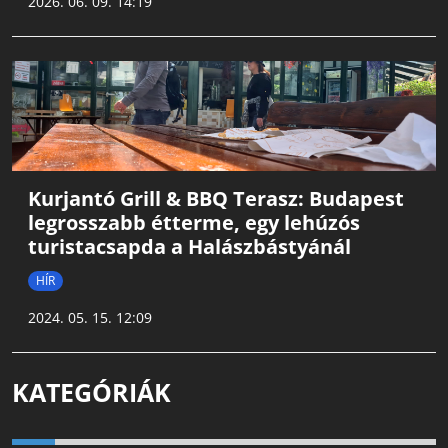
2026. 06. 09. 14:19
Kurjantó Grill & BBQ Terasz: Budapest
legrosszabb étterme, egy lehúzós
turistacsapda a Halászbástyánál
HÍR
2024. 05. 15. 12:09
KATEGÓRIÁK