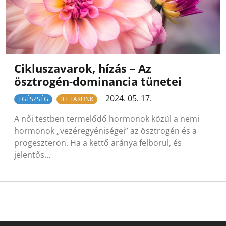
Cikluszavarok, hízás – Az
ösztrogén-dominancia tünetei
2024. 05. 17.
EGÉSZSÉG
ITT LAKUNK
A női testben termelődő hormonok közül a nemi
hormonok „vezéregyéniségei” az ösztrogén és a
progeszteron. Ha a kettő aránya felborul, és
jelentős…