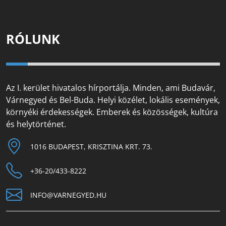
RÓLUNK
Az I. kerület hivatalos hírportálja. Minden, ami Budavár,
Várnegyed és Bel-Buda. Helyi közélet, lokális események,
környéki érdekességek. Emberek és közösségek, kultúra
és helytörténet.
1016 BUDAPEST, KRISZTINA KRT. 73.
+36-20/433-8222
INFO@VARNEGYED.HU