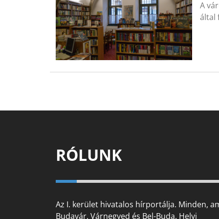
A vá
álta
RÓLUNK
Az I. kerület hivatalos hírportálja. Minden, a
Budavár, Várnegyed és Bel-Buda. Helyi