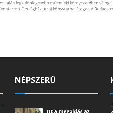
ros talán legkülönlegesebb műemléki környezetében válogat
l fenntartott Országház utcai könyvtárba látogat. A Budao
NÉPSZERŰ
mi
E
Itt a megoldás az
G