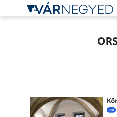
ORS
Kön
HÍR