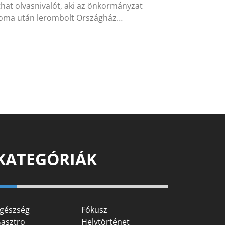
hat olvasnivalót, aki az önkormányzat
stroma után lerombolt Országház…
KATEGÓRIÁK
gészség
Fókusz
asztro
Helytörténet