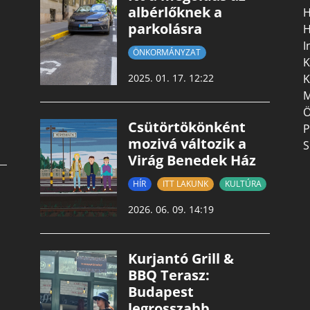
albérlőknek a
H
parkolásra
H
I
ÖNKORMÁNYZAT
K
K
2025. 01. 17. 12:22
M
Ö
Csütörtökönként
P
mozivá változik a
S
Virág Benedek Ház
HÍR
ITT LAKUNK
KULTÚRA
2026. 06. 09. 14:19
Kurjantó Grill &
BBQ Terasz:
Budapest
legrosszabb