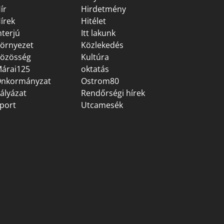
ír
Hirdetmény
írek
Hitélet
nterjú
Itt lakunk
örnyezet
Közlekedés
özösség
Kultúra
árai125
oktatás
nkormányzat
Ostrom80
ályázat
Rendőrségi hírek
port
Utcamesék