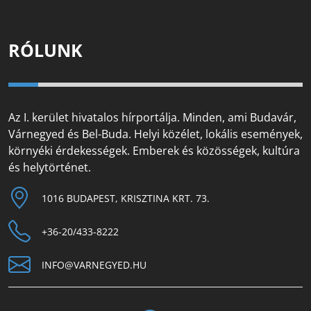
RÓLUNK
Az I. kerület hivatalos hírportálja. Minden, ami Budavár,
Várnegyed és Bel-Buda. Helyi közélet, lokális események,
környéki érdekességek. Emberek és közösségek, kultúra
és helytörténet.
1016 BUDAPEST, KRISZTINA KRT. 73.
+36-20/433-8222
INFO@VARNEGYED.HU