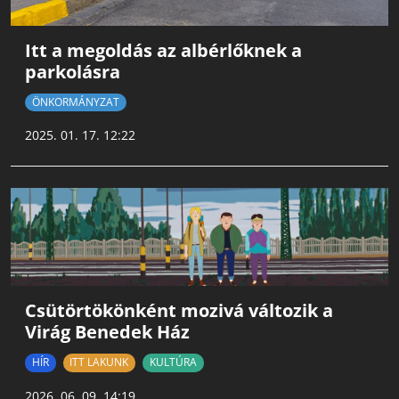
Itt a megoldás az albérlőknek a
parkolásra
ÖNKORMÁNYZAT
2025. 01. 17. 12:22
Csütörtökönként mozivá változik a
Virág Benedek Ház
HÍR
ITT LAKUNK
KULTÚRA
2026. 06. 09. 14:19