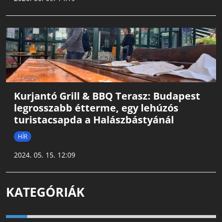
Kurjantó Grill & BBQ Terasz: Budapest
legrosszabb étterme, egy lehúzós
turistacsapda a Halászbástyánál
HÍR
2024. 05. 15. 12:09
KATEGÓRIÁK