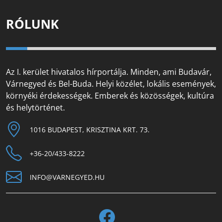
RÓLUNK
Az I. kerület hivatalos hírportálja. Minden, ami Budavár,
Várnegyed és Bel-Buda. Helyi közélet, lokális események,
környéki érdekességek. Emberek és közösségek, kultúra
és helytörténet.
1016 BUDAPEST, KRISZTINA KRT. 73.
+36-20/433-8222
INFO@VARNEGYED.HU