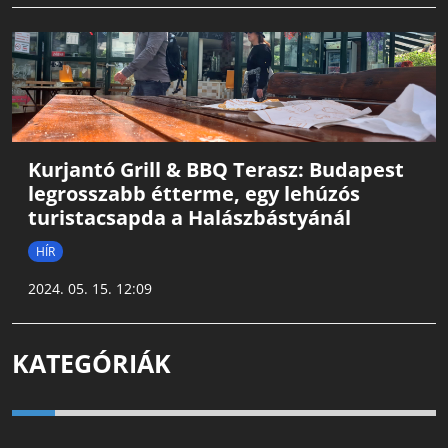
Kurjantó Grill & BBQ Terasz: Budapest
legrosszabb étterme, egy lehúzós
turistacsapda a Halászbástyánál
HÍR
2024. 05. 15. 12:09
KATEGÓRIÁK