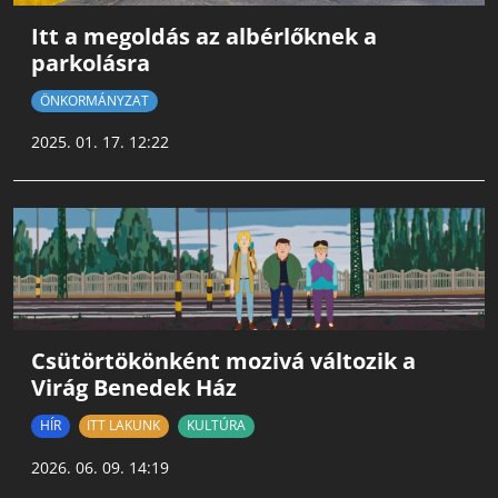
Itt a megoldás az albérlőknek a
parkolásra
ÖNKORMÁNYZAT
2025. 01. 17. 12:22
Csütörtökönként mozivá változik a
Virág Benedek Ház
HÍR
ITT LAKUNK
KULTÚRA
2026. 06. 09. 14:19