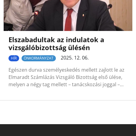
Elszabadultak az indulatok a
vizsgálóbizottság ülésén
2025. 12. 06.
HÍR
ÖNKORMÁNYZAT
Egészen durva személyeskedés mellett zajlott le az
Elmaradt Számlázás Vizsgáló Bizottság első ülése,
melyen a négy tag mellett – tanácskozási joggal –…