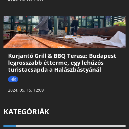
Kurjantó Grill & BBQ Terasz: Budapest
legrosszabb étterme, egy lehúzós
turistacsapda a Halászbástyánál
HÍR
2024. 05. 15. 12:09
KATEGÓRIÁK