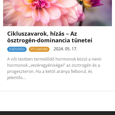
Cikluszavarok, hízás – Az
ösztrogén-dominancia tünetei
2024. 05. 17.
EGÉSZSÉG
ITT LAKUNK
A női testben termelődő hormonok közül a nemi
hormonok „vezéregyéniségei” az ösztrogén és a
progeszteron. Ha a kettő aránya felborul, és
jelentős…