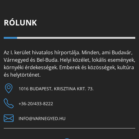
RÓLUNK
Az I. kerület hivatalos hírportálja. Minden, ami Budavár,
Várnegyed és Bel-Buda. Helyi közélet, lokális események,
környéki érdekességek. Emberek és közösségek, kultúra
és helytörténet.
1016 BUDAPEST, KRISZTINA KRT. 73.
+36-20/433-8222
INFO@VARNEGYED.HU