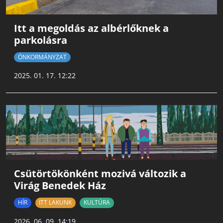
Itt a megoldás az albérlőknek a
parkolásra
ÖNKORMÁNYZAT
2025. 01. 17. 12:22
Csütörtökönként mozivá változik a
Virág Benedek Ház
HÍR
ITT LAKUNK
KULTÚRA
2026. 06. 09. 14:19