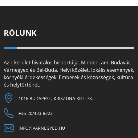
RÓLUNK
Az I. kerület hivatalos hírportálja. Minden, ami Budavár,
Várnegyed és Bel-Buda. Helyi közélet, lokális események,
környéki érdekességek. Emberek és közösségek, kultúra
és helytörténet.
1016 BUDAPEST, KRISZTINA KRT. 73.
+36-20/433-8222
INFO@VARNEGYED.HU