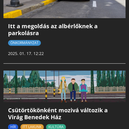
Itt a megoldás az albérlőknek a
parkolásra
ÖNKORMÁNYZAT
2025. 01. 17. 12:22
Csütörtökönként mozivá változik a
Virág Benedek Ház
HÍR
ITT LAKUNK
KULTÚRA