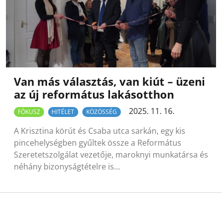
Van más választás, van kiút – üzeni
az új református lakásotthon
2025. 11. 16.
FÓKUSZ
HITÉLET
KÖZÖSSÉG
A Krisztina körút és Csaba utca sarkán, egy kis
pincehelységben gyűltek össze a Református
Szeretetszolgálat vezetője, maroknyi munkatársa és
néhány bizonyságtételre is…