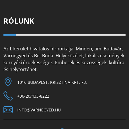
RÓLUNK
Az I. kerület hivatalos hírportálja. Minden, ami Budavár,
Várnegyed és Bel-Buda. Helyi közélet, lokális események,
környéki érdekességek. Emberek és közösségek, kultúra
és helytörténet.
1016 BUDAPEST, KRISZTINA KRT. 73.
+36-20/433-8222
INFO@VARNEGYED.HU