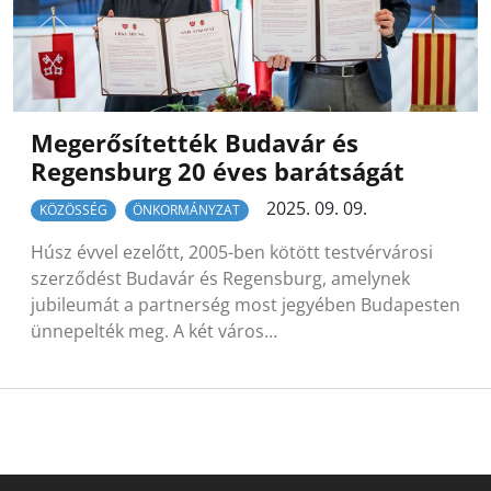
Megerősítették Budavár és
Regensburg 20 éves barátságát
2025. 09. 09.
KÖZÖSSÉG
ÖNKORMÁNYZAT
Húsz évvel ezelőtt, 2005-ben kötött testvérvárosi
szerződést Budavár és Regensburg, amelynek
jubileumát a partnerség most jegyében Budapesten
ünnepelték meg. A két város…