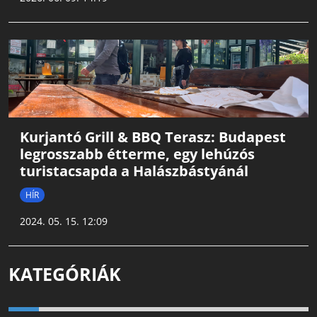
Kurjantó Grill & BBQ Terasz: Budapest
legrosszabb étterme, egy lehúzós
turistacsapda a Halászbástyánál
HÍR
2024. 05. 15. 12:09
KATEGÓRIÁK