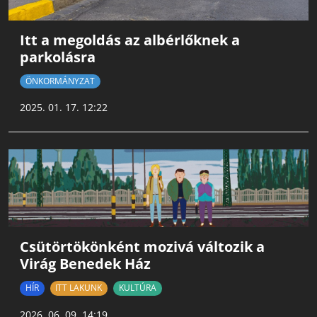
Itt a megoldás az albérlőknek a
parkolásra
ÖNKORMÁNYZAT
2025. 01. 17. 12:22
Csütörtökönként mozivá változik a
Virág Benedek Ház
HÍR
ITT LAKUNK
KULTÚRA
2026. 06. 09. 14:19