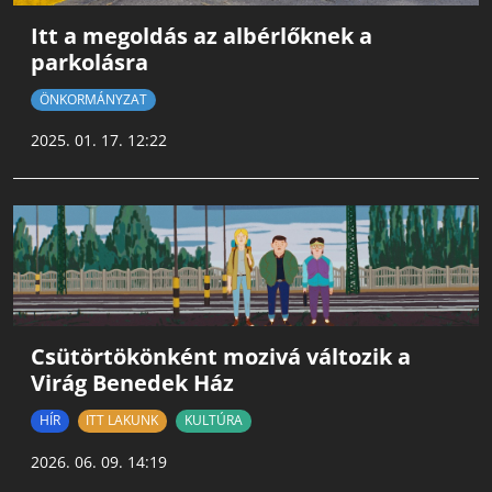
Itt a megoldás az albérlőknek a
parkolásra
ÖNKORMÁNYZAT
2025. 01. 17. 12:22
Csütörtökönként mozivá változik a
Virág Benedek Ház
HÍR
ITT LAKUNK
KULTÚRA
2026. 06. 09. 14:19