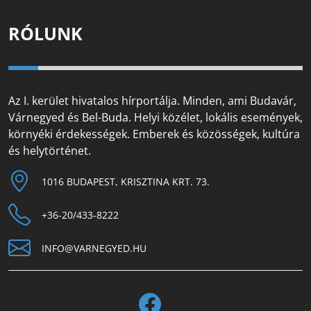
RÓLUNK
Az I. kerület hivatalos hírportálja. Minden, ami Budavár,
Várnegyed és Bel-Buda. Helyi közélet, lokális események,
környéki érdekességek. Emberek és közösségek, kultúra
és helytörténet.
1016 BUDAPEST, KRISZTINA KRT. 73.
+36-20/433-8222
INFO@VARNEGYED.HU