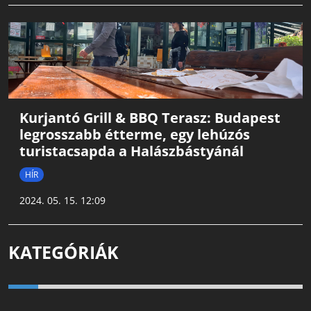
Kurjantó Grill & BBQ Terasz: Budapest
legrosszabb étterme, egy lehúzós
turistacsapda a Halászbástyánál
HÍR
2024. 05. 15. 12:09
KATEGÓRIÁK