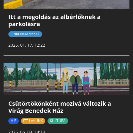
Itt a megoldás az albérlőknek a
parkolásra
ÖNKORMÁNYZAT
2025. 01. 17. 12:22
Csütörtökönként mozivá változik a
Virág Benedek Ház
HÍR
ITT LAKUNK
KULTÚRA
2026. 06. 09. 14:19