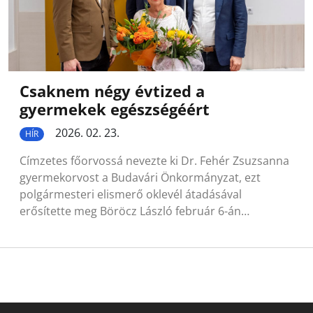
Csaknem négy évtized a
gyermekek egészségéért
2026. 02. 23.
HÍR
Címzetes főorvossá nevezte ki Dr. Fehér Zsuzsanna
gyermekorvost a Budavári Önkormányzat, ezt
polgármesteri elismerő oklevél átadásával
erősítette meg Böröcz László február 6-án…