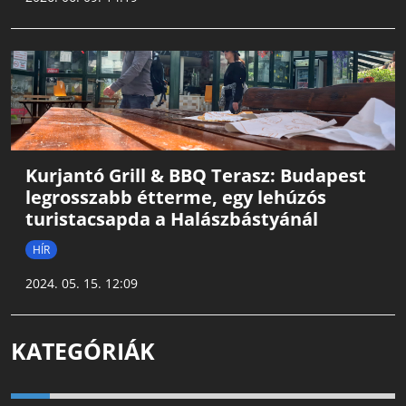
Kurjantó Grill & BBQ Terasz: Budapest
legrosszabb étterme, egy lehúzós
turistacsapda a Halászbástyánál
HÍR
2024. 05. 15. 12:09
KATEGÓRIÁK