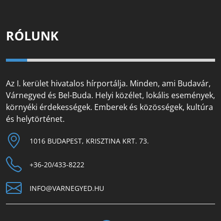
RÓLUNK
Az I. kerület hivatalos hírportálja. Minden, ami Budavár,
Várnegyed és Bel-Buda. Helyi közélet, lokális események,
környéki érdekességek. Emberek és közösségek, kultúra
és helytörténet.
1016 BUDAPEST, KRISZTINA KRT. 73.
+36-20/433-8222
INFO@VARNEGYED.HU