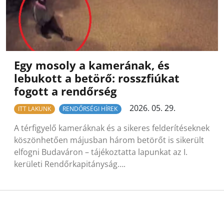
Egy mosoly a kamerának, és
lebukott a betörő: rosszfiúkat
fogott a rendőrség
2026. 05. 29.
ITT LAKUNK
RENDŐRSÉGI HÍREK
A térfigyelő kameráknak és a sikeres felderítéseknek
köszönhetően májusban három betörőt is sikerült
elfogni Budaváron – tájékoztatta lapunkat az I.
kerületi Rendőrkapitányság….