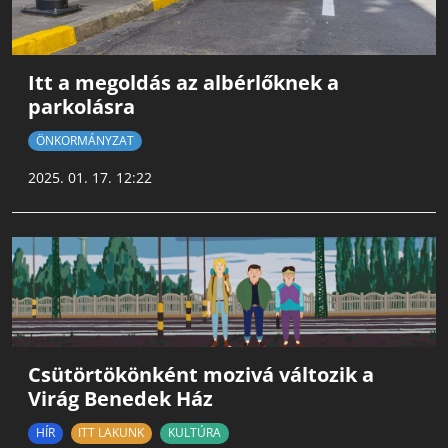
Itt a megoldás az albérlőknek a
parkolásra
ÖNKORMÁNYZAT
2025. 01. 17. 12:22
Csütörtökönként mozivá változik a
Virág Benedek Ház
HÍR
ITT LAKUNK
KULTÚRA