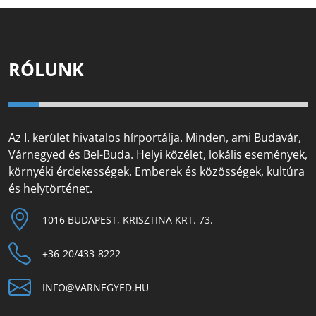
RÓLUNK
Az I. kerület hivatalos hírportálja. Minden, ami Budavár,
Várnegyed és Bel-Buda. Helyi közélet, lokális események,
környéki érdekességek. Emberek és közösségek, kultúra
és helytörténet.
1016 BUDAPEST, KRISZTINA KRT. 73.
+36-20/433-8222
INFO@VARNEGYED.HU