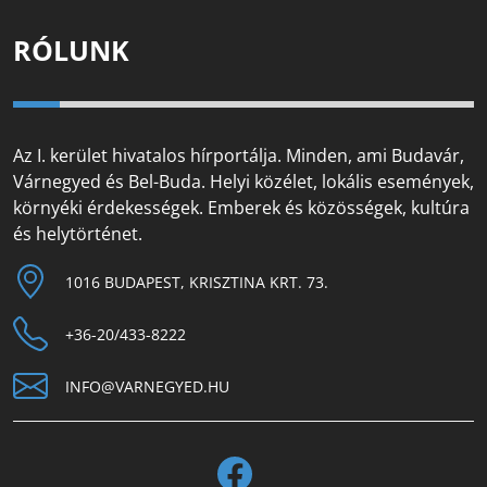
RÓLUNK
Az I. kerület hivatalos hírportálja. Minden, ami Budavár,
Várnegyed és Bel-Buda. Helyi közélet, lokális események,
környéki érdekességek. Emberek és közösségek, kultúra
és helytörténet.
1016 BUDAPEST, KRISZTINA KRT. 73.
+36-20/433-8222
INFO@VARNEGYED.HU