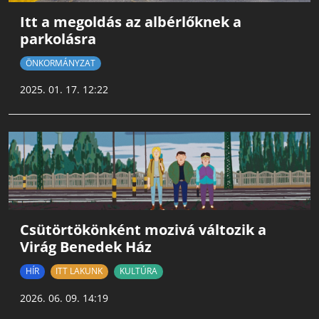
Itt a megoldás az albérlőknek a
parkolásra
ÖNKORMÁNYZAT
2025. 01. 17. 12:22
Csütörtökönként mozivá változik a
Virág Benedek Ház
HÍR
ITT LAKUNK
KULTÚRA
2026. 06. 09. 14:19