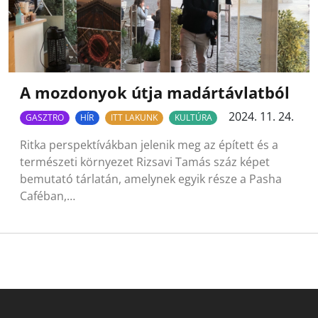
A mozdonyok útja madártávlatból
2024. 11. 24.
GASZTRO
HÍR
ITT LAKUNK
KULTÚRA
Ritka perspektívákban jelenik meg az épített és a
természeti környezet Rizsavi Tamás száz képet
bemutató tárlatán, amelynek egyik része a Pasha
Caféban,…