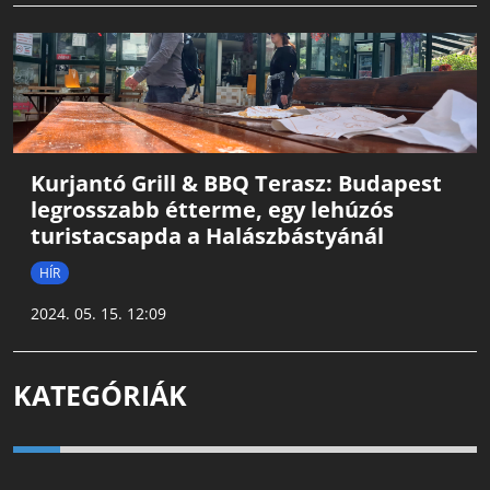
Kurjantó Grill & BBQ Terasz: Budapest
legrosszabb étterme, egy lehúzós
turistacsapda a Halászbástyánál
HÍR
2024. 05. 15. 12:09
KATEGÓRIÁK