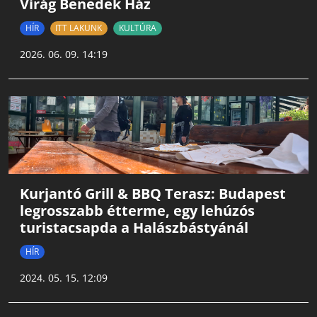
Virág Benedek Ház
HÍR
ITT LAKUNK
KULTÚRA
2026. 06. 09. 14:19
Kurjantó Grill & BBQ Terasz: Budapest
legrosszabb étterme, egy lehúzós
turistacsapda a Halászbástyánál
HÍR
2024. 05. 15. 12:09