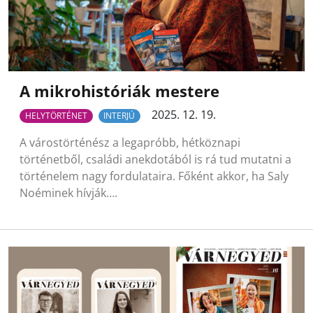
A mikrohistóriák mestere
2025. 12. 19.
HELYTÖRTÉNET
INTERJÚ
A várostörténész a legapróbb, hétköznapi
történetből, családi anekdotából is rá tud mutatni a
történelem nagy fordulataira. Főként akkor, ha Saly
Noéminek hívják….