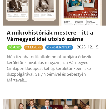
A mikrohistóriák mestere – itt a
Várnegyed idei utolsó száma
2025. 12. 15.
FÓKUSZ
ITT LAKUNK
ÖNKORMÁNYZAT
Idén tizenhatodik alkalommal, utoljára érkezik
kerületünk hivatalos magazinja, a Várnegyed.
Címlapon Budapest két új, kerületünkben lakó
díszpolgárával, Saly Noémivel és Sebestyén
Mártával!…