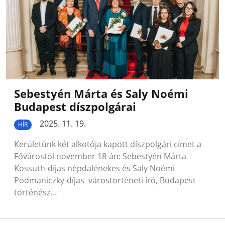
Sebestyén Márta és Saly Noémi
Budapest díszpolgárai
2025. 11. 19.
HÍR
Kerületünk két alkotója kapott díszpolgári címet a
Fővárostól november 18-án: Sebestyén Márta
Kossuth-díjas népdalénekes és Saly Noémi
Podmaniczky-díjas várostörténeti író, Budapest
történész…