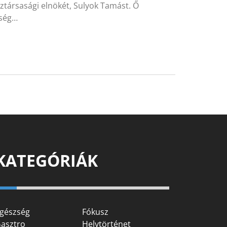
ztársasági elnökét, Sulyok Tamást. Ő
kség…
KATEGÓRIÁK
gészség
Fókusz
asztro
Helytörténet