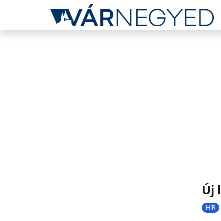
Új 
HÍR