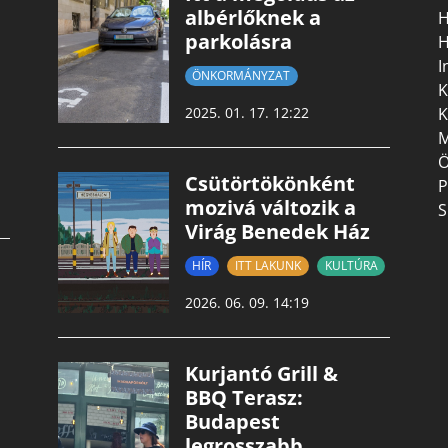
albérlőknek a
H
parkolásra
H
I
ÖNKORMÁNYZAT
K
K
2025. 01. 17. 12:22
M
Ö
Csütörtökönként
P
mozivá változik a
S
Virág Benedek Ház
HÍR
ITT LAKUNK
KULTÚRA
2026. 06. 09. 14:19
Kurjantó Grill &
BBQ Terasz:
Budapest
legrosszabb