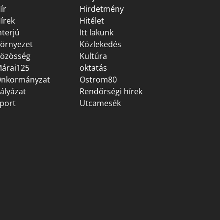
ír
Hirdetmény
írek
Hitélet
nterjú
Itt lakunk
örnyezet
Közlekedés
özösség
Kultúra
árai125
oktatás
nkormányzat
Ostrom80
ályázat
Rendőrségi hírek
port
Utcamesék