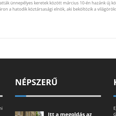
atták ünnepélyes keretek között március 10-én hazánk új kö
on a hatodik köztársasági elnök, aki beköltözik a világörö
NÉPSZERŰ
mi
E
Itt a megoldás az
G