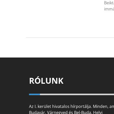
Beikt
immár
RÓLUNK
Az I. kerület hivatalos hírportálja. Minden, a
Budavár, Várnegyed és Bel-Buda. Helyi