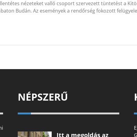
llentétes nézeteket valló csoport szervezett tüntetést a Kit
baton Budán. Az események a rendőrség fokozott felügyele
NÉPSZERŰ
mi
E
Itt a megoldás az
G