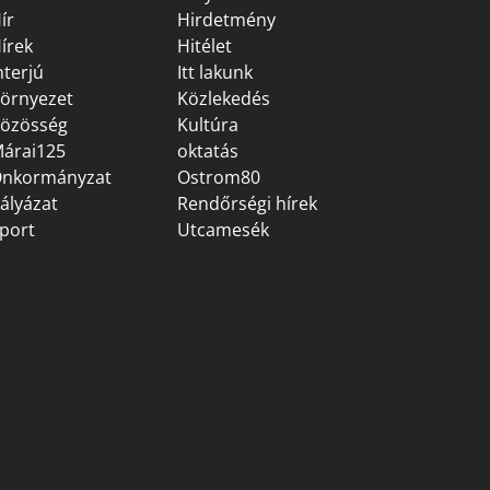
ír
Hirdetmény
írek
Hitélet
nterjú
Itt lakunk
örnyezet
Közlekedés
özösség
Kultúra
árai125
oktatás
nkormányzat
Ostrom80
ályázat
Rendőrségi hírek
port
Utcamesék