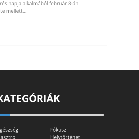
örés napja alkalmából február 8-án
te mellett…
KATEGÓRIÁK
gészség
Fókusz
asztro
Helytörténet