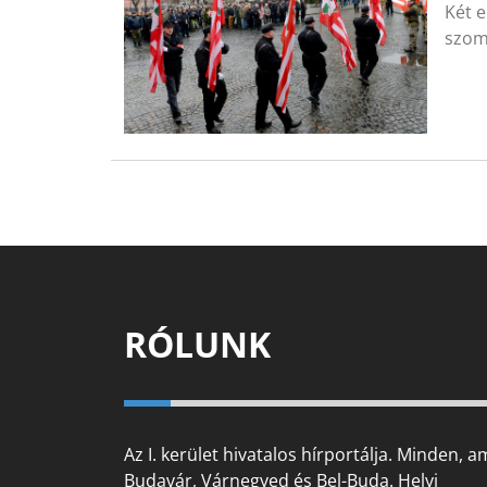
Két e
szom
RÓLUNK
Az I. kerület hivatalos hírportálja. Minden, a
Budavár, Várnegyed és Bel-Buda. Helyi