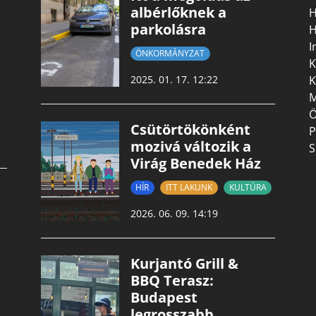
albérlőknek a
H
parkolásra
H
I
ÖNKORMÁNYZAT
K
K
2025. 01. 17. 12:22
M
Ö
Csütörtökönként
P
mozivá változik a
S
Virág Benedek Ház
HÍR
ITT LAKUNK
KULTÚRA
2026. 06. 09. 14:19
Kurjantó Grill &
BBQ Terasz:
Budapest
legrosszabb