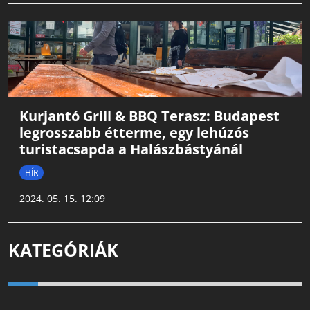
Kurjantó Grill & BBQ Terasz: Budapest
legrosszabb étterme, egy lehúzós
turistacsapda a Halászbástyánál
HÍR
2024. 05. 15. 12:09
KATEGÓRIÁK