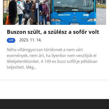
Buszon szült, a szülész a sofőr volt
2023. 11. 14.
HÍR
Néha villámgyorsan történnek a nem várt
események, nem árt, ha ilyenkor nem veszítjük el
lélekjelenlétünket. A 149-es busz sofőrje példásan
teljesített. Még…