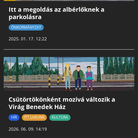
Itt a megoldás az albérlőknek a
parkolásra
ÖNKORMÁNYZAT
2025. 01. 17. 12:22
Csütörtökönként mozivá változik a
Virág Benedek Ház
HÍR
ITT LAKUNK
KULTÚRA
2026. 06. 09. 14:19