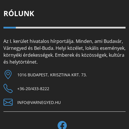
RÓLUNK
Az I. kerület hivatalos hírportálja. Minden, ami Budavár,
Várnegyed és Bel-Buda. Helyi közélet, lokális események,
környéki érdekességek. Emberek és közösségek, kultúra
és helytörténet.
1016 BUDAPEST, KRISZTINA KRT. 73.
+36-20/433-8222
INFO@VARNEGYED.HU