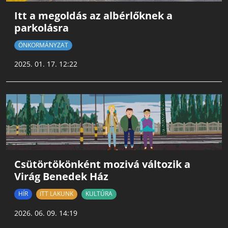
Itt a megoldás az albérlőknek a
parkolásra
ÖNKORMÁNYZAT
2025. 01. 17. 12:22
Csütörtökönként mozivá változik a
Virág Benedek Ház
HÍR
ITT LAKUNK
KULTÚRA
2026. 06. 09. 14:19