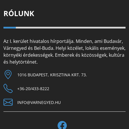
RÓLUNK
Az I. kerület hivatalos hírportálja. Minden, ami Budavár,
Várnegyed és Bel-Buda. Helyi közélet, lokális események,
környéki érdekességek. Emberek és közösségek, kultúra
és helytörténet.
1016 BUDAPEST, KRISZTINA KRT. 73.
+36-20/433-8222
INFO@VARNEGYED.HU