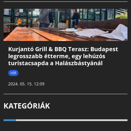
Kurjantó Grill & BBQ Terasz: Budapest
legrosszabb étterme, egy lehúzós
turistacsapda a Halászbástyánál
HÍR
2024. 05. 15. 12:09
KATEGÓRIÁK