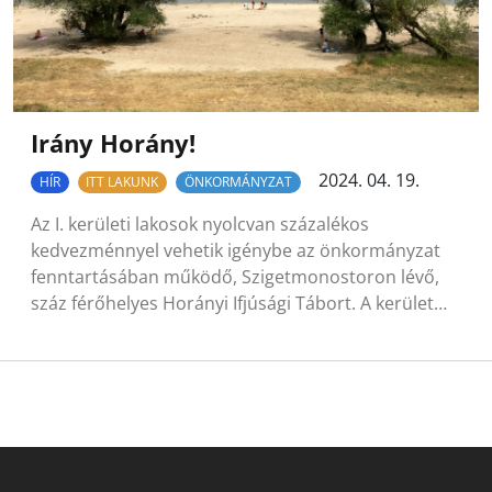
Irány Horány!
2024. 04. 19.
HÍR
ITT LAKUNK
ÖNKORMÁNYZAT
Az I. kerületi lakosok nyolcvan százalékos
kedvezménnyel vehetik igénybe az önkormányzat
fenntartásában működő, Szigetmonostoron lévő,
száz férőhelyes Horányi Ifjúsági Tábort. A kerület…