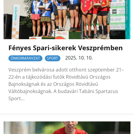
Fényes Spari-sikerek Veszprémben
2025. 10. 10.
ÖNKORMÁNYZAT
SPORT
Veszprém belvárosa adott otthont szeptember 21–
22-én a tájkozódási futók Rövidtávú Országos
Bajnokságnak és az Országos Rövidtávú
Váltóbajnokságnak. A budavári Tabáni Spartacus
Sport…