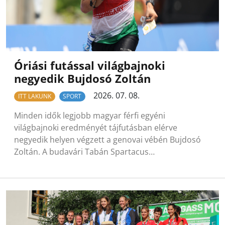
Óriási futással világbajnoki
negyedik Bujdosó Zoltán
2026. 07. 08.
ITT LAKUNK
SPORT
Minden idők legjobb magyar férfi egyéni
világbajnoki eredményét tájfutásban elérve
negyedik helyen végzett a genovai vébén Bujdosó
Zoltán. A budavári Tabán Spartacus…