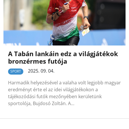
A Tabán lankáin edz a világjátékok
bronzérmes futója
2025. 09. 04.
SPORT
Harmadik helyezésével a valaha volt legjobb magyar
eredményt érte el az idei világjátékokon a
tájékozódási futók mezőnyében kerületünk
sportolója, Bujdosó Zoltán. A…