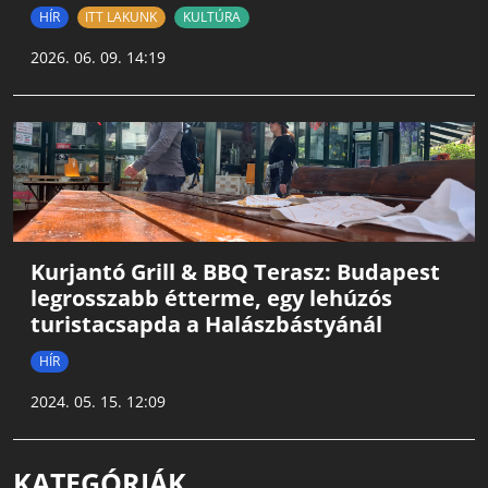
HÍR
ITT LAKUNK
KULTÚRA
2026. 06. 09. 14:19
Kurjantó Grill & BBQ Terasz: Budapest
legrosszabb étterme, egy lehúzós
turistacsapda a Halászbástyánál
HÍR
2024. 05. 15. 12:09
KATEGÓRIÁK