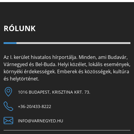
RÓLUNK
Az I. kerület hivatalos hírportálja. Minden, ami Budavár,
Várnegyed és Bel-Buda. Helyi közélet, lokális események,
környéki érdekességek. Emberek és közösségek, kultúra
és helytörténet.
1016 BUDAPEST, KRISZTINA KRT. 73.
+36-20/433-8222
INFO@VARNEGYED.HU