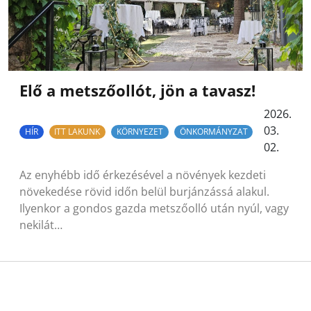
Elő a metszőollót, jön a tavasz!
2026.
03.
HÍR
ITT LAKUNK
KÖRNYEZET
ÖNKORMÁNYZAT
02.
Az enyhébb idő érkezésével a növények kezdeti
növekedése rövid időn belül burjánzássá alakul.
Ilyenkor a gondos gazda metszőolló után nyúl, vagy
nekilát…