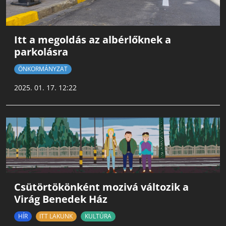
Itt a megoldás az albérlőknek a
parkolásra
ÖNKORMÁNYZAT
2025. 01. 17. 12:22
Csütörtökönként mozivá változik a
Virág Benedek Ház
HÍR
ITT LAKUNK
KULTÚRA