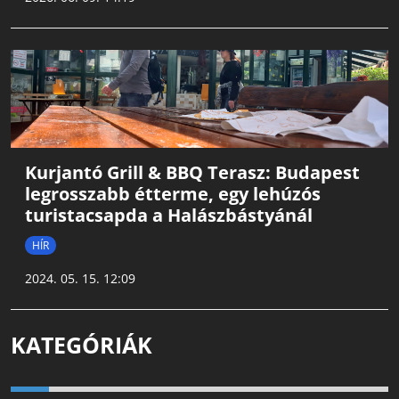
Kurjantó Grill & BBQ Terasz: Budapest
legrosszabb étterme, egy lehúzós
turistacsapda a Halászbástyánál
HÍR
2024. 05. 15. 12:09
KATEGÓRIÁK