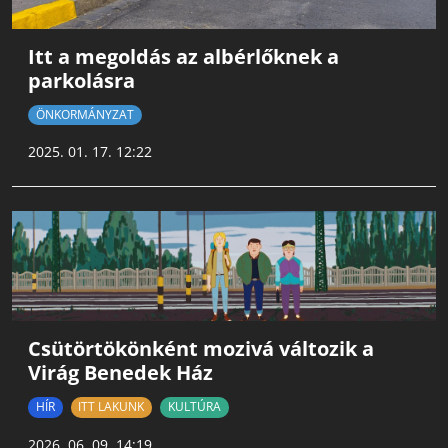
Itt a megoldás az albérlőknek a
parkolásra
ÖNKORMÁNYZAT
2025. 01. 17. 12:22
Csütörtökönként mozivá változik a
Virág Benedek Ház
HÍR
ITT LAKUNK
KULTÚRA
2026. 06. 09. 14:19