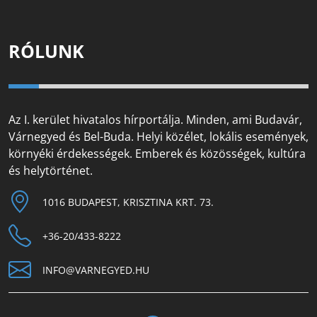
RÓLUNK
Az I. kerület hivatalos hírportálja. Minden, ami Budavár,
Várnegyed és Bel-Buda. Helyi közélet, lokális események,
környéki érdekességek. Emberek és közösségek, kultúra
és helytörténet.
1016 BUDAPEST, KRISZTINA KRT. 73.
+36-20/433-8222
INFO@VARNEGYED.HU