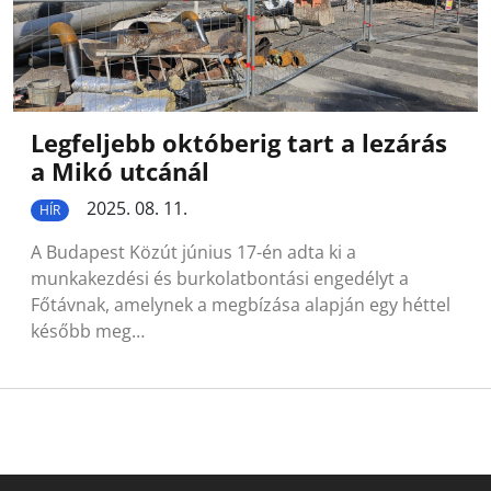
Legfeljebb októberig tart a lezárás
a Mikó utcánál
2025. 08. 11.
HÍR
A Budapest Közút június 17-én adta ki a
munkakezdési és burkolatbontási engedélyt a
Főtávnak, amelynek a megbízása alapján egy héttel
később meg…