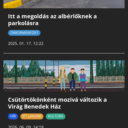
Itt a megoldás az albérlőknek a
parkolásra
ÖNKORMÁNYZAT
2025. 01. 17. 12:22
Csütörtökönként mozivá változik a
Virág Benedek Ház
HÍR
ITT LAKUNK
KULTÚRA
2026. 06. 09. 14:19