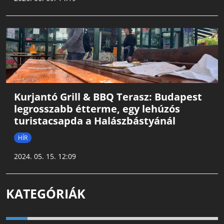
Kurjantó Grill & BBQ Terasz: Budapest
legrosszabb étterme, egy lehúzós
turistacsapda a Halászbástyánál
HÍR
2024. 05. 15. 12:09
KATEGÓRIÁK