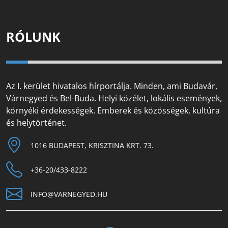
RÓLUNK
Az I. kerület hivatalos hírportálja. Minden, ami Budavár,
Várnegyed és Bel-Buda. Helyi közélet, lokális események,
környéki érdekességek. Emberek és közösségek, kultúra
és helytörténet.
1016 BUDAPEST, KRISZTINA KRT. 73.
+36-20/433-8222
INFO@VARNEGYED.HU