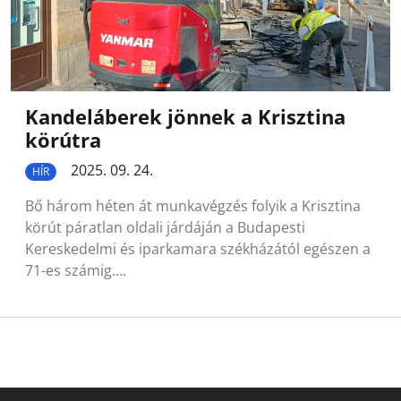
Kandeláberek jönnek a Krisztina
körútra
2025. 09. 24.
HÍR
Bő három héten át munkavégzés folyik a Krisztina
körút páratlan oldali járdáján a Budapesti
Kereskedelmi és iparkamara székházától egészen a
71-es számig….