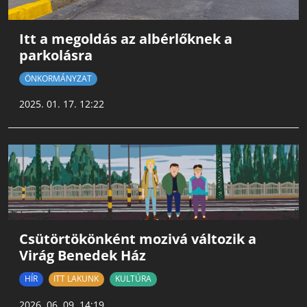
Itt a megoldás az albérlőknek a
parkolásra
ÖNKORMÁNYZAT
2025. 01. 17. 12:22
Csütörtökönként mozivá változik a
Virág Benedek Ház
HÍR
ITT LAKUNK
KULTÚRA
2026. 06. 09. 14:19