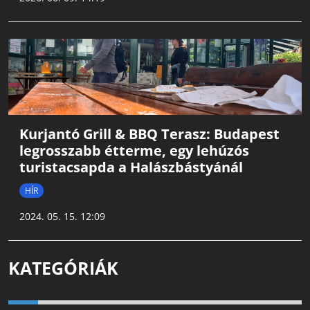
Kurjantó Grill & BBQ Terasz: Budapest
legrosszabb étterme, egy lehúzós
turistacsapda a Halászbástyánál
HÍR
2024. 05. 15. 12:09
KATEGÓRIÁK