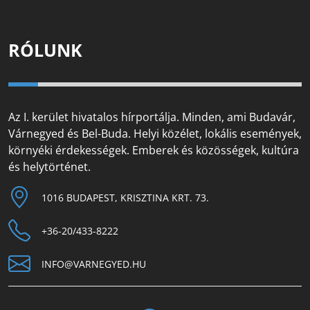
RÓLUNK
Az I. kerület hivatalos hírportálja. Minden, ami Budavár,
Várnegyed és Bel-Buda. Helyi közélet, lokális események,
környéki érdekességek. Emberek és közösségek, kultúra
és helytörténet.
1016 BUDAPEST, KRISZTINA KRT. 73.
+36-20/433-8222
INFO@VARNEGYED.HU