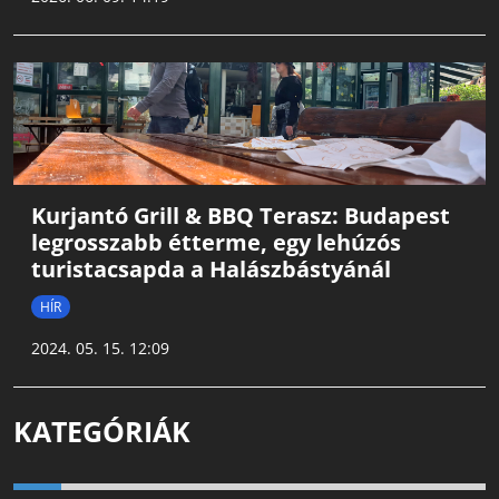
Kurjantó Grill & BBQ Terasz: Budapest
legrosszabb étterme, egy lehúzós
turistacsapda a Halászbástyánál
HÍR
2024. 05. 15. 12:09
KATEGÓRIÁK