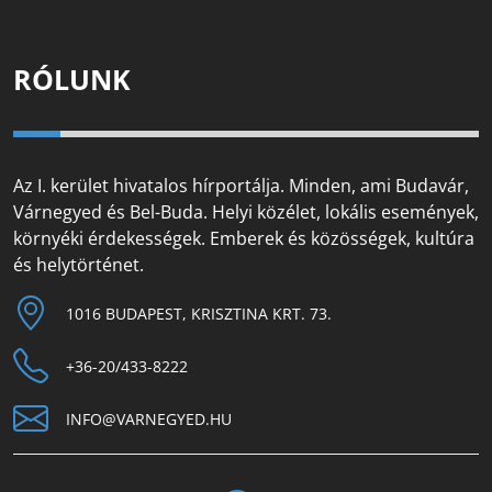
RÓLUNK
Az I. kerület hivatalos hírportálja. Minden, ami Budavár,
Várnegyed és Bel-Buda. Helyi közélet, lokális események,
környéki érdekességek. Emberek és közösségek, kultúra
és helytörténet.
1016 BUDAPEST, KRISZTINA KRT. 73.
+36-20/433-8222
INFO@VARNEGYED.HU