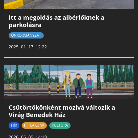
Itt a megoldás az albérlőknek a
parkolásra
ÖNKORMÁNYZAT
2025. 01. 17. 12:22
Csütörtökönként mozivá változik a
Virág Benedek Ház
HÍR
ITT LAKUNK
KULTÚRA
2026. 06. 09. 14:19