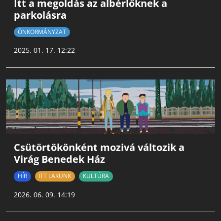
Itt a megoldás az albérlőknek a
parkolásra
ÖNKORMÁNYZAT
2025. 01. 17. 12:22
Csütörtökönként mozivá változik a
Virág Benedek Ház
HÍR
ITT LAKUNK
KULTÚRA
2026. 06. 09. 14:19