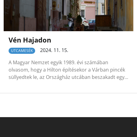
Vén Hajadon
2024. 11. 15.
UTCAMESÉK
A Magyar Nemzet egyik 1989. évi számában
olvasom, hogy a Hilton építésekor a Várban pincék
süllyedtek le, az Országház utcában beszakadt egy…