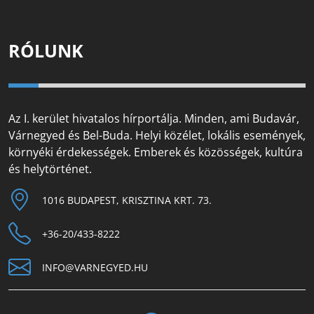
RÓLUNK
Az I. kerület hivatalos hírportálja. Minden, ami Budavár,
Várnegyed és Bel-Buda. Helyi közélet, lokális események,
környéki érdekességek. Emberek és közösségek, kultúra
és helytörténet.
1016 BUDAPEST, KRISZTINA KRT. 73.
+36-20/433-8222
INFO@VARNEGYED.HU