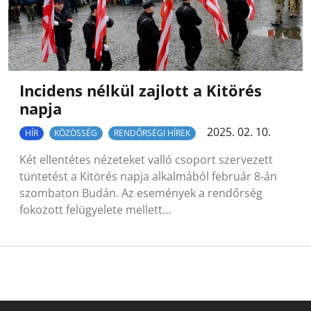
Incidens nélkül zajlott a Kitörés
napja
2025. 02. 10.
HÍR
KÖZÖSSÉG
RENDŐRSÉGI HÍREK
Két ellentétes nézeteket valló csoport szervezett
tüntetést a Kitörés napja alkalmából február 8-án
szombaton Budán. Az események a rendőrség
fokozott felügyelete mellett…