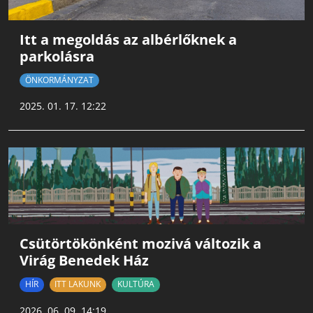
Itt a megoldás az albérlőknek a
parkolásra
ÖNKORMÁNYZAT
2025. 01. 17. 12:22
Csütörtökönként mozivá változik a
Virág Benedek Ház
HÍR
ITT LAKUNK
KULTÚRA
2026. 06. 09. 14:19