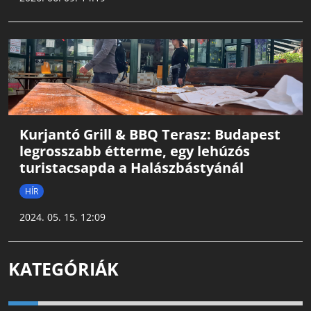
Kurjantó Grill & BBQ Terasz: Budapest
legrosszabb étterme, egy lehúzós
turistacsapda a Halászbástyánál
HÍR
2024. 05. 15. 12:09
KATEGÓRIÁK