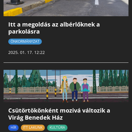
Itt a megoldás az albérlőknek a
parkolásra
ÖNKORMÁNYZAT
2025. 01. 17. 12:22
Csütörtökönként mozivá változik a
Virág Benedek Ház
HÍR
ITT LAKUNK
KULTÚRA