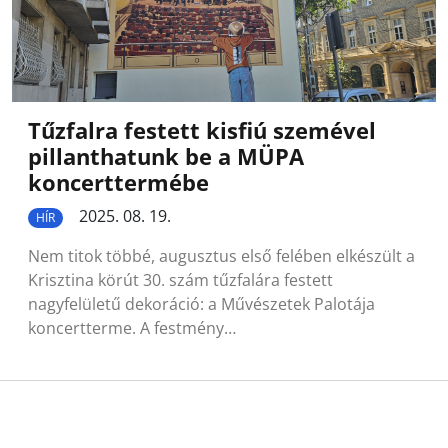
Tűzfalra festett kisfiú szemével
pillanthatunk be a MÜPA
koncerttermébe
2025. 08. 19.
HÍR
Nem titok többé, augusztus első felében elkészült a
Krisztina körút 30. szám tűzfalára festett
nagyfelületű dekoráció: a Művészetek Palotája
koncertterme. A festmény…