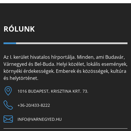
RÓLUNK
Az I. kerület hivatalos hírportálja. Minden, ami Budavár,
Várnegyed és Bel-Buda. Helyi közélet, lokális események,
környéki érdekességek. Emberek és közösségek, kultúra
és helytörténet.
1016 BUDAPEST, KRISZTINA KRT. 73.
+36-20/433-8222
INFO@VARNEGYED.HU