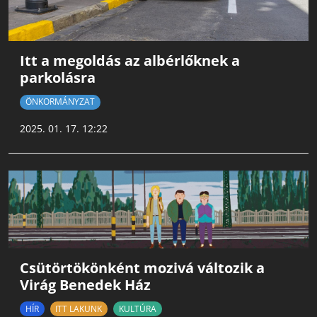
Itt a megoldás az albérlőknek a
parkolásra
ÖNKORMÁNYZAT
2025. 01. 17. 12:22
Csütörtökönként mozivá változik a
Virág Benedek Ház
HÍR
ITT LAKUNK
KULTÚRA