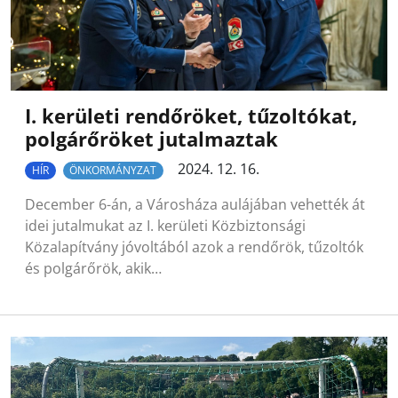
I. kerületi rendőröket, tűzoltókat,
polgárőröket jutalmaztak
2024. 12. 16.
HÍR
ÖNKORMÁNYZAT
December 6-án, a Városháza aulájában vehették át
idei jutalmukat az I. kerületi Közbiztonsági
Közalapítvány jóvoltából azok a rendőrök, tűzoltók
és polgárőrök, akik…