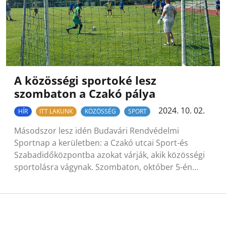
A közösségi sportoké lesz
szombaton a Czakó pálya
2024. 10. 02.
HÍR
ITT LAKUNK
KÖZÖSSÉG
SPORT
Másodszor lesz idén Budavári Rendvédelmi
Sportnap a kerületben: a Czakó utcai Sport-és
Szabadidőközpontba azokat várják, akik közösségi
sportolásra vágynak. Szombaton, október 5-én…